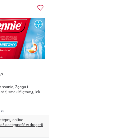
,9
o ssania, Zgaga i
ość, smak Miętowy, lek
 zł
stępny online
dź dostępność w drogerii