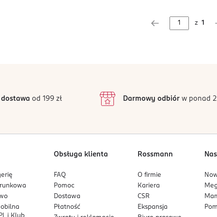
z
1
 dostawa
od 199 zł
Darmowy odbiór
w ponad 2
Obsługa klienta
Rossmann
Nas
erię
FAQ
O firmie
No
arunkowa
Pomoc
Kariera
Me
owo
Dostawa
CSR
Mam
mobilna
Płatność
Ekspansja
Pom
L i Klub