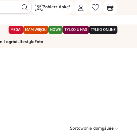
Pobierz Apkę!
MEGA!
MAM WIĘCEJ
NOWE
TYLKO U NAS
TYLKO ONLINE
 i ogród
Lifestyle
Foto
Sortowanie
domyślnie