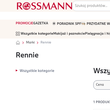
PROMOCJE
GAZETKA
☀️ PORADNIK SPF
🧑🏻‍🍳 PRZYDATNE
Wszystkie kategorie
Makijaż i paznokcie
Pielęgnacja i h
Marki
Rennie
Rennie
Wszy
Wszystkie kategorie
Cena
1
PRODUK