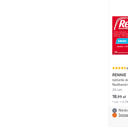
4
RENNIE
tabletki d
Nadkwaśn
24 szt.
18
,
99 zł
1 szt. = 0,79
Niedo
Spraw