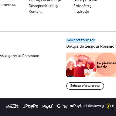
Zwroty i reklamacje
Biuro prasowe
nternetowa
Dostępność usług
Złóż ofertę
Kontakt
Inspiracje
NOWE OFERTY PRACY
a
Dołącz do zespołu Rossma
Zobacz oferty pracy
Nasi dostawcy