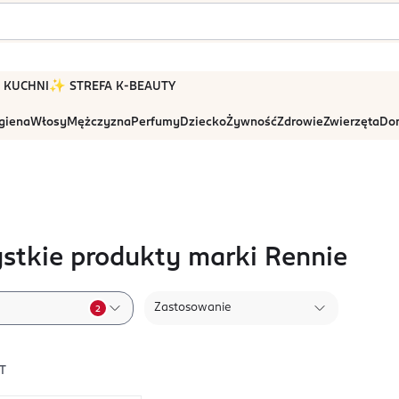
 W KUCHNI
✨ STREFA K-BEAUTY
igiena
Włosy
Mężczyzna
Perfumy
Dziecko
Żywność
Zdrowie
Zwierzęta
Dom
stkie produkty marki Rennie
Zastosowanie
2
T