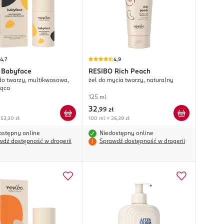
4,7
4,9
Babyface
RESIBO
Rich Peach
do twarzy, multikwasowa,
żel do mycia twarzy, naturalny
jąca
125 ml
32
,
99 zł
53,30 zł
100 ml = 26,39 zł
ostępny online
Niedostępny online
wdź dostępność w drogerii
Sprawdź dostępność w drogerii