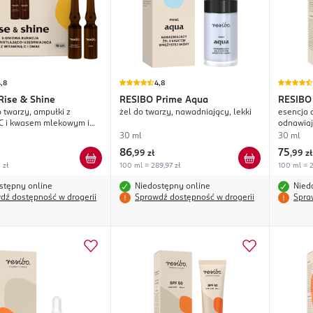
,8
4,8
Rise & Shine
RESIBO
Prime Aqua
RESIBO
o twarzy, ampułki z
żel do twarzy, nawadniający, lekki
esencja 
C i kwasem mlekowym i
odnawia
30 ml
30 ml
86
75
,
99 zł
,
99 zł
 zł
100 ml = 289,97 zł
100 ml = 2
stępny online
Niedostępny online
Nied
dź dostępność w drogerii
Sprawdź dostępność w drogerii
Spra