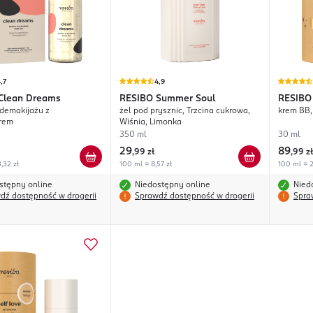
,7
4,9
Clean Dreams
RESIBO
Summer Soul
RESIBO
 demakijażu z
żel pod prysznic, Trzcina cukrowa,
krem BB,
rem
Wiśnia, Limonka
350 ml
30 ml
29
89
,
99 zł
,
99 zł
,32 zł
100 ml = 8,57 zł
100 ml = 2
stępny online
Niedostępny online
Nied
dź dostępność w drogerii
Sprawdź dostępność w drogerii
Spra