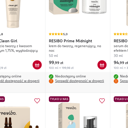
,8
5,0
Clean Girl
RESIBO
Prime Midnight
RESIBO
cia twarzy z kwasem
krem do twarzy, regenerujący, na
serum do 
ym 1,75%, wygładzający
noc
efektem 
50 ml
30 ml
99
94
,
99 zł
,
99 zł
19 zł
100 ml = 199,98 zł
100 ml = 3
stępny online
Niedostępny online
Nied
dź dostępność w drogerii
Sprawdź dostępność w drogerii
Spra
NAS
TYLKO U NAS
TYLKO U