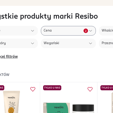
stkie produkty marki Resibo
e
Cena
Właści
2
kóry
Wegański
Przezn
cej filtrów
KTÓW
NAS
TYLKO U NAS
TYLKO U