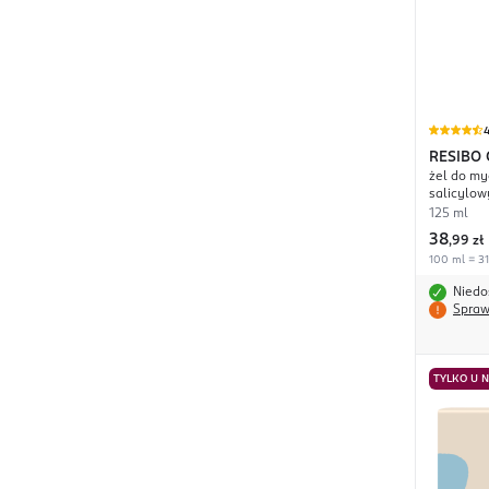
4
RESIBO
żel do my
salicylow
125 ml
38
,
99 zł
100 ml = 31,
Niedo
Spraw
TYLKO U 