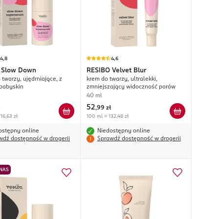
4,8
4,6
Slow Down
RESIBO
Velvet Blur
twarzy, ujędrniające, z
krem do twarzy, ultralekki,
babyskin
zmniejszający widoczność porów
40 ml
52
,
99 zł
16,63 zł
100 ml = 132,48 zł
ostępny online
Niedostępny online
wdź dostępność w drogerii
Sprawdź dostępność w drogerii
 NAS