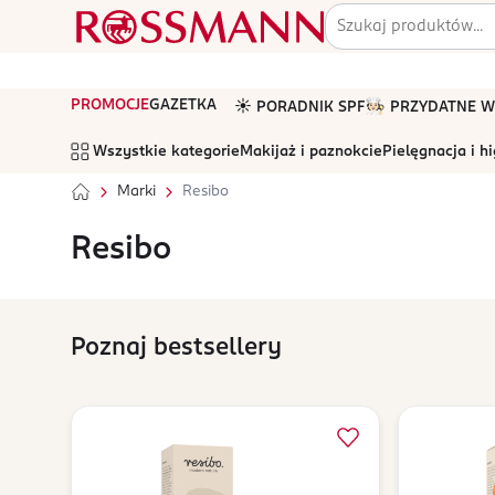
PROMOCJE
GAZETKA
☀️ PORADNIK SPF
🧑🏻‍🍳 PRZYDATNE
Wszystkie kategorie
Makijaż i paznokcie
Pielęgnacja i h
Marki
Resibo
Resibo
Poznaj bestsellery