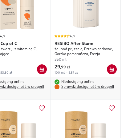
4,9
4,9
Cup of C
RESIBO
After Storm
 twarzy, z witaminą C,
żel pod prysznic, Drzewo cedrowe,
lające
Gorzka pomarańcza, Frezja
350 ml
29
,
99 zł
53,30 zł
100 ml = 8,57 zł
ostępny online
Niedostępny online
wdź dostępność w drogerii
Sprawdź dostępność w drogerii