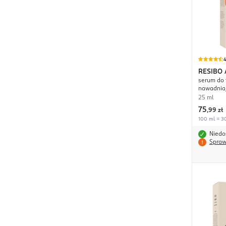
4
RESIBO
serum do 
nawadnia
25 ml
75
,
99 zł
100 ml = 30
Niedo
Spraw