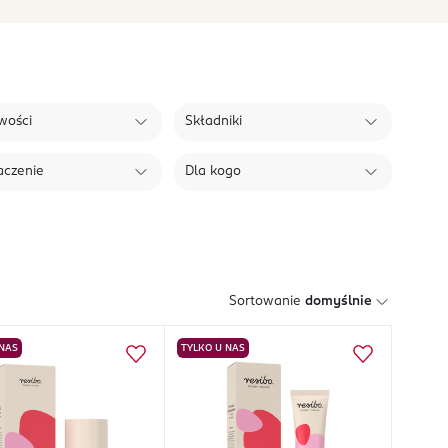
wości
Składniki
aczenie
Dla kogo
Sortowanie
domyślnie
 NAS
TYLKO U NAS