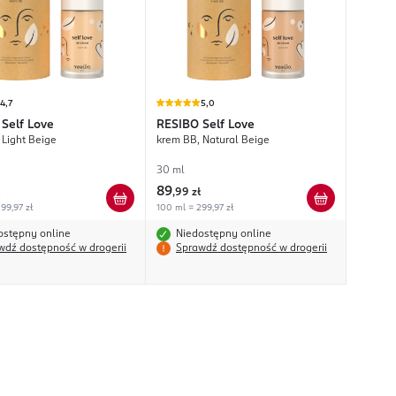
4,7
5,0
Self Love
RESIBO
Self Love
 Light Beige
krem BB, Natural Beige
30 ml
89
,
99 zł
99,97 zł
100 ml = 299,97 zł
ostępny online
Niedostępny online
wdź dostępność w drogerii
Sprawdź dostępność w drogerii