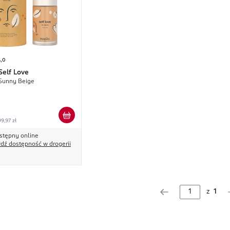
4,0
Self Love
Sunny Beige
9,97 zł
stępny online
dź dostępność w drogerii
z
1