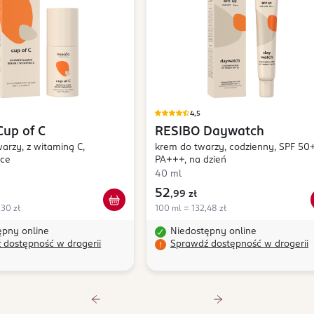
4,5
Cup of C
RESIBO
Daywatch
arzy, z witaminą C,
krem do twarzy, codzienny, SPF 50+
ące
PA+++, na dzień
40 ml
52
,
99 zł
,30 zł
100 ml = 132,48 zł
ępny online
Niedostępny online
 dostępność w drogerii
Sprawdź dostępność w drogerii