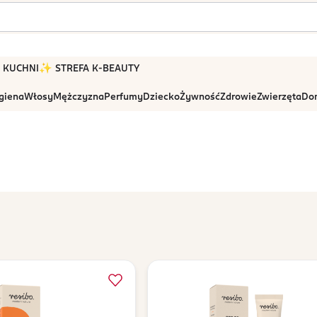
 W KUCHNI
✨ STREFA K-BEAUTY
igiena
Włosy
Mężczyzna
Perfumy
Dziecko
Żywność
Zdrowie
Zwierzęta
Dom