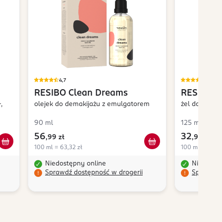
4,7
4,9
RESIBO
Clean Dreams
RESIBO
R
,
olejek do demakijażu z emulgatorem
żel do mycia
90 ml
125 ml
56
32
,
99 zł
,
99 zł
100 ml = 63,32 zł
100 ml = 26,39
Niedostępny online
Niedostę
Sprawdź dostępność w drogerii
Sprawdź 