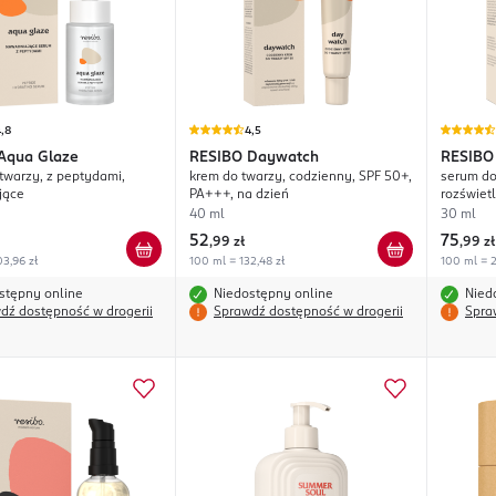
,8
4,5
Aqua Glaze
RESIBO
Daywatch
RESIBO
twarzy, z peptydami,
krem do twarzy, codzienny, SPF 50+,
serum do
jące
PA+++, na dzień
rozświet
40 ml
30 ml
52
75
,
99 zł
,
99 zł
3,96 zł
100 ml = 132,48 zł
100 ml = 2
stępny online
Niedostępny online
Nied
dź dostępność w drogerii
Sprawdź dostępność w drogerii
Spra