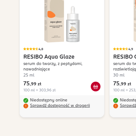
4,8
4,9
RESIBO
Aqua Glaze
RESIBO
serum do twarzy, z peptydami,
serum do tw
nawadniające
rozświetlaj
25 ml
30 ml
75
75
,
99 zł
,
99 zł
100 ml = 303,96 zł
100 ml = 253
Niedostępny online
Niedost
Sprawdź dostępność w drogerii
Sprawdź