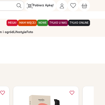
Pobierz Apkę!
MEGA!
MAM WIĘCEJ
NOWE
TYLKO U NAS
TYLKO ONLINE
 i ogród
Lifestyle
Foto