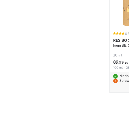
RESIBO
krem BB, 
30 ml
89
,
99 zł
100 ml = 29
Niedo
Spraw