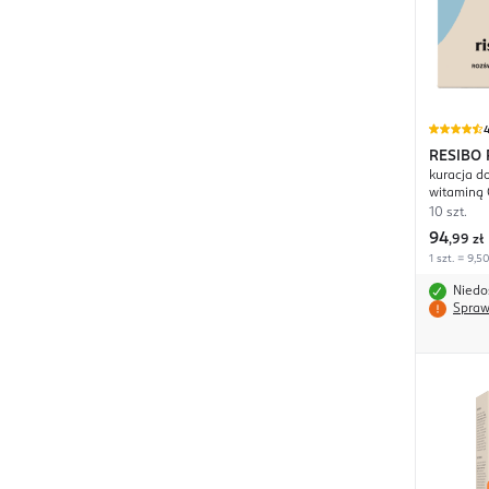
4
RESIBO
kuracja d
witaminą 
DMAE
10 szt.
94
,
99 zł
1 szt. = 9,50
Niedo
Spraw