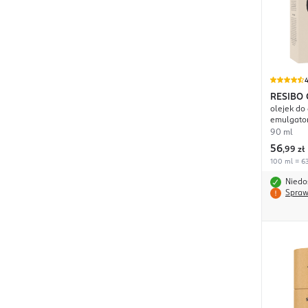
4
RESIBO
olejek do
emulgato
90 ml
56
,
99 zł
100 ml = 63
Niedo
Spraw