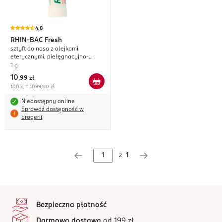
4,8
RHIN-BAC
Fresh
sztyft do nosa z olejkami
eterycznymi, pielęgnacyjno-
odświeżający
1 g
10
,
99 zł
100 g = 1099,00 zł
Niedostępny online
Sprawdź dostępność w
drogerii
z
1
stopka
Bezpieczna płatność
Darmowa dostawa
od 199 zł