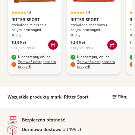
4,9
4,9
RITTER SPORT
RITTER SPORT
RI
czekolada mleczna z
czekolada deserowa z
cz
całymi prażonymi
całymi prażonymi
na
Orzechami Laskowymi
Orzechami Laskowymi
Ko
100 g
100 g
10
10
10
10
,
99 zł
,
99 zł
100 g = 10,99 zł
100 g = 10,99 zł
100
Niedostępny online
Niedostępny online
Sprawdź dostępność w
Sprawdź dostępność w
drogerii
drogerii
Wszystkie produkty marki Ritter Sport
Filtry
stopka
Bezpieczna płatność
Darmowa dostawa
od 199 zł