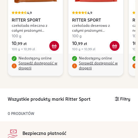
4,9
4,9
RITTER SPORT
RITTER SPORT
RI
czekolada mleczna z
czekolada deserowa z
cz
całymi prażonymi
całymi prażonymi
na
Orzechami Laskowymi
Orzechami Laskowymi
Ko
100 g
100 g
10
10
10
10
,
99 zł
,
99 zł
100 g = 10,99 zł
100 g = 10,99 zł
100
Niedostępny online
Niedostępny online
Sprawdź dostępność w
Sprawdź dostępność w
drogerii
drogerii
Wszystkie produkty marki Ritter Sport
Filtry
0
PRODUKTÓW
stopka
Bezpieczna płatność