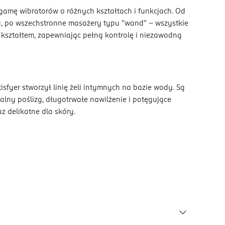
 gamę wibratorów o różnych kształtach i funkcjach. Od
y, po wszechstronne masażery typu "wand" – wszystkie
 kształtem, zapewniając pełną kontrolę i niezawodną
fyer stworzył linię żeli intymnych na bazie wody. Są
lny poślizg, długotrwałe nawilżenie i potęgujące
z delikatne dla skóry.