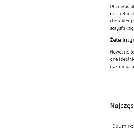
Dla miłośni
dyskretnyc
charakteryz
satysfakcję
Żele int
Nawet najle
one idealni
doznania. S
Najczęs
Czym róż