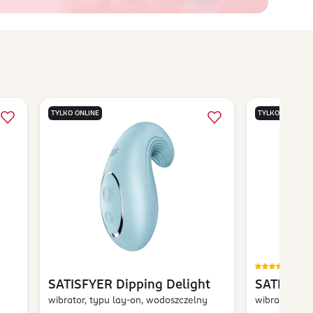
TYLKO ONLINE
TYLKO ONLINE
5,0
SATISFYER
Dipping Delight
SATISFYE
wibrator, typu lay-on, wodoszczelny
wibrator z a