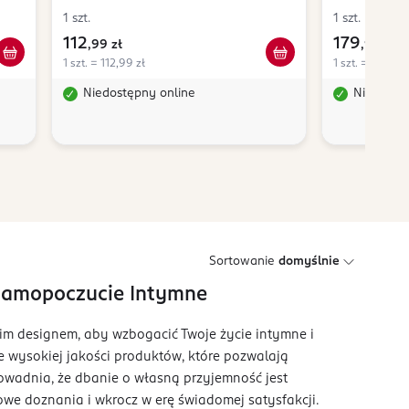
1 szt.
1 szt.
112
179
,
99 zł
,
99 zł
1 szt. = 112,99 zł
1 szt. = 179,99 
Niedostępny online
Niedostę
Sortowanie
domyślnie
 Samopoczucie Intymne
kim designem, aby wzbogacić Twoje życie intymne i
e wysokiej jakości produktów, które pozwalają
dowadnia, że dbanie o własną przyjemność jest
owe doznania i wkrocz w erę świadomej satysfakcji.