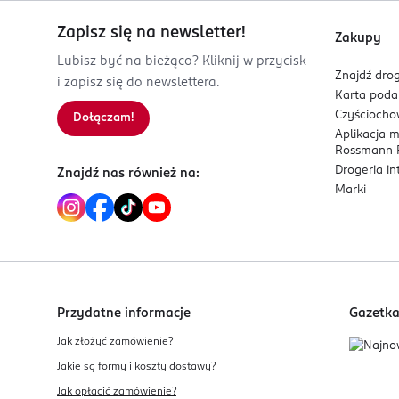
Zapisz się na newsletter!
Zakupy
Lubisz być na bieżąco? Kliknij w przycisk
Znajdź drog
i zapisz się do newslettera.
Karta pod
Czyścioch
Dołączam!
Aplikacja 
Rossmann P
Drogeria i
Znajdź nas również na:
Marki
Przydatne informacje
Gazetk
Jak złożyć zamówienie?
Jakie są formy i koszty dostawy?
Jak opłacić zamówienie?