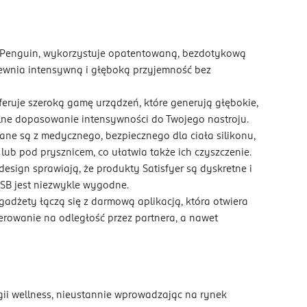
yer Penguin, wykorzystuje opatentowaną, bezdotykową
apewnia intensywną i głęboką przyjemność bez
oferuje szeroką gamę urządzeń, które generują głębokie,
alne dopasowanie intensywności do Twojego nastroju.
ne są z medycznego, bezpiecznego dla ciała silikonu,
ub pod prysznicem, co ułatwia także ich czyszczenie.
design sprawiają, że produkty Satisfyer są dyskretne i
SB jest niezwykle wygodne.
 gadżety łączą się z darmową aplikacją, która otwiera
erowanie na odległość przez partnera, a nawet
ogii wellness, nieustannie wprowadzając na rynek