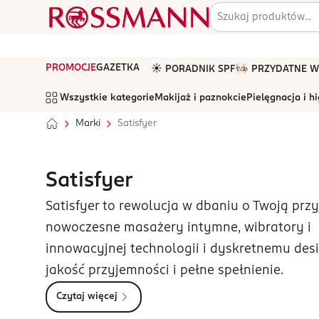
PROMOCJE
GAZETKA
☀️ PORADNIK SPF
🧑🏻‍🍳 PRZYDATNE
Wszystkie kategorie
Makijaż i paznokcie
Pielęgnacja i h
Marki
Satisfyer
Satisfyer
Satisfyer to rewolucja w dbaniu o Twoją prz
nowoczesne masażery intymne, wibratory i g
innowacyjnej technologii i dyskretnemu des
jakość przyjemności i pełne spełnienie.
Czytaj więcej