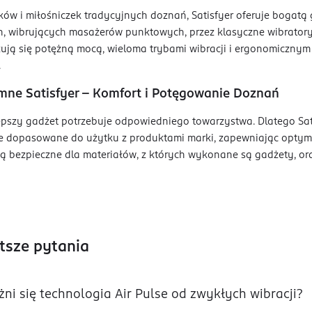
ków i miłośniczek tradycyjnych doznań, Satisfyer oferuje bogatą
h, wibrujących masażerów punktowych, przez klasyczne wibrator
ują się potężną mocą, wieloma trybami wibracji i ergonomicznym
.
ymne Satisfyer – Komfort i Potęgowanie Doznań
pszy gadżet potrzebuje odpowiedniego towarzystwa. Dlatego Satis
e dopasowane do użytku z produktami marki, zapewniając optyma
ą bezpieczne dla materiałów, z których wykonane są gadżety, ora
tsze pytania
ni się technologia Air Pulse od zwykłych wibracji?