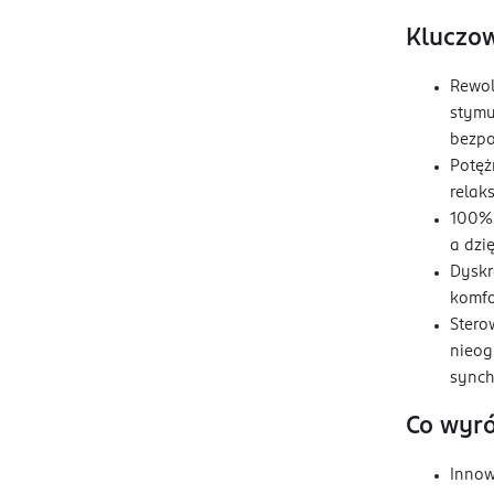
Kluczow
Rewol
stymu
bezpo
Potęż
relak
100% 
a dzi
Dyskr
komfo
Stero
nieog
synch
Co wyró
Innow