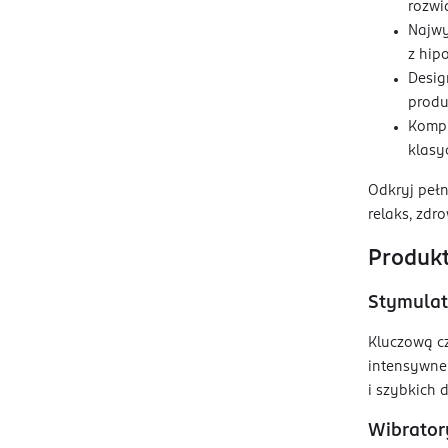
rozwi
Najwy
z hip
Desig
produ
Kompl
klasy
Odkryj pełn
relaks, zdro
Produkt
Stymulat
Kluczową cz
intensywne 
i szybkich 
Wibrator