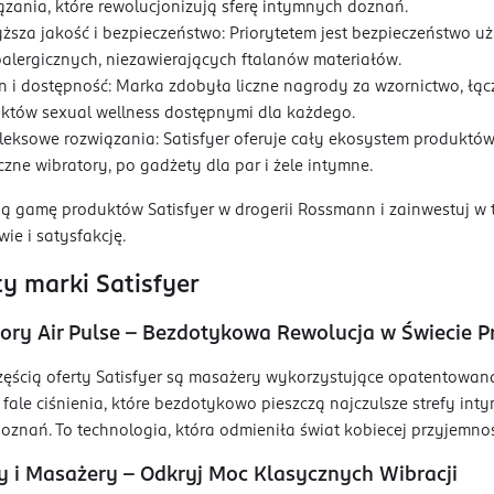
ązania, które rewolucjonizują sferę intymnych doznań.
ższa jakość i bezpieczeństwo: Priorytetem jest bezpieczeństwo 
oalergicznych, niezawierających ftalanów materiałów.
n i dostępność: Marka zdobyła liczne nagrody za wzornictwo, łącz
któw sexual wellness dostępnymi dla każdego.
eksowe rozwiązania: Satisfyer oferuje cały ekosystem produktów 
czne wibratory, po gadżety dla par i żele intymne.
ą gamę produktów Satisfyer w drogerii Rossmann i zainwestuj w 
wie i satysfakcję.
y marki Satisfyer
ory Air Pulse – Bezdotykowa Rewolucja w Świecie P
ęścią oferty Satisfyer są masażery wykorzystujące opatentowaną 
fale ciśnienia, które bezdotykowo pieszczą najczulsze strefy in
doznań. To technologia, która odmieniła świat kobiecej przyjemno
y i Masażery – Odkryj Moc Klasycznych Wibracji