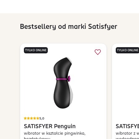
Bestsellery od marki Satisfyer
TYLKO ONLINE
TYLKO ONLINE
5,0
SATISFYER
Penguin
SATISFY
wibrator w kształcie pingwinka,
wibrator z 