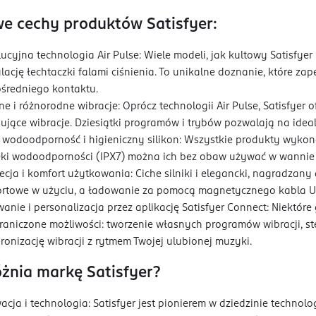
e cechy produktów Satisfyer:
ucyjna technologia Air Pulse: Wiele modeli, jak kultowy Satisf
lację łechtaczki falami ciśnienia. To unikalne doznanie, które z
średniego kontaktu.
ne i różnorodne wibracje: Oprócz technologii Air Pulse, Satisfyer 
sujące wibracje. Dziesiątki programów i trybów pozwalają na ide
wodoodporność i higieniczny silikon: Wszystkie produkty wykona
ęki wodoodporności (IPX7) można ich bez obaw używać w wannie l
ecja i komfort użytkowania: Ciche silniki i elegancki, nagradzany 
rtowe w użyciu, a ładowanie za pomocą magnetycznego kabla U
wanie i personalizacja przez aplikację Satisfyer Connect: Niektóre
raniczone możliwości: tworzenie własnych programów wibracji, st
ronizację wibracji z rytmem Twojej ulubionej muzyki.
żnia markę Satisfyer?
acja i technologia: Satisfyer jest pionierem w dziedzinie technol