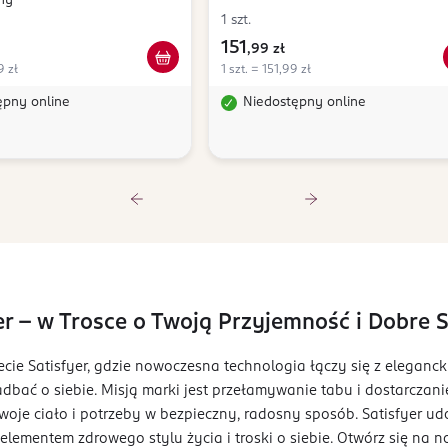
ny
1 szt.
151
,
99 zł
9 zł
1 szt. = 151,99 zł
ępny online
Niedostępny online
er – w Trosce o Twoją Przyjemność i Dobre
ecie Satisfyer, gdzie nowoczesna technologia łączy się z eleganc
dbać o siebie. Misją marki jest przełamywanie tabu i dostarczani
oje ciało i potrzeby w bezpieczny, radosny sposób. Satisfyer u
lementem zdrowego stylu życia i troski o siebie. Otwórz się na n