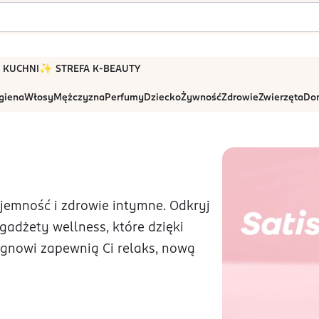
 W KUCHNI
✨ STREFA K-BEAUTY
igiena
Włosy
Mężczyzna
Perfumy
Dziecko
Żywność
Zdrowie
Zwierzęta
Dom
yjemność i zdrowie intymne. Odkryj
adżety wellness, które dzięki
ignowi zapewnią Ci relaks, nową