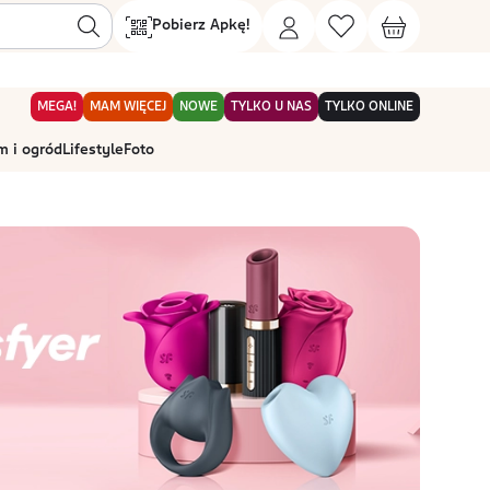
Pobierz Apkę!
MEGA!
MAM WIĘCEJ
NOWE
TYLKO U NAS
TYLKO ONLINE
 i ogród
Lifestyle
Foto