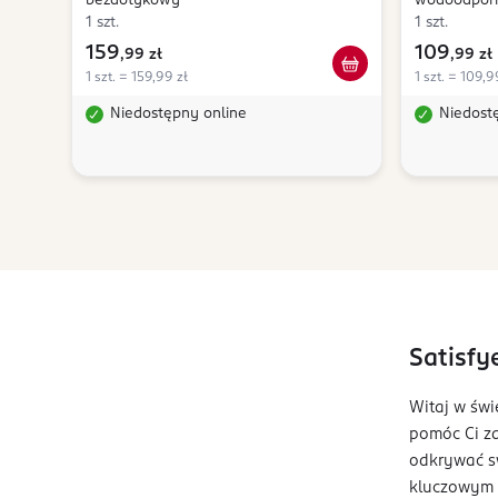
bezdotykowy
wodoodpor
1 szt.
1 szt.
159
109
,
99 zł
,
99 zł
1 szt. = 159,99 zł
1 szt. = 109,9
Niedostępny online
Niedost
Satisfy
Witaj w świ
pomóc Ci za
odkrywać sw
kluczowym e