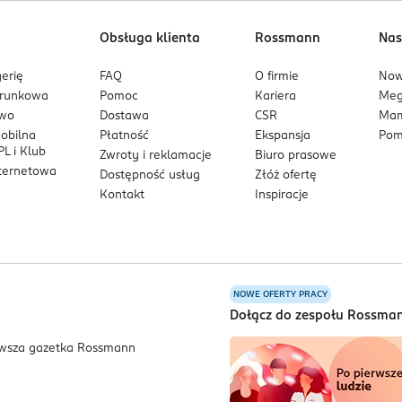
Obsługa klienta
Rossmann
Nas
erię
FAQ
O firmie
No
arunkowa
Pomoc
Kariera
Me
owo
Dostawa
CSR
Mam
mobilna
Płatność
Ekspansja
Pom
L i Klub
Zwroty i reklamacje
Biuro prasowe
nternetowa
Dostępność usług
Złóż ofertę
Kontakt
Inspiracje
NOWE OFERTY PRACY
a
Dołącz do zespołu Rossma