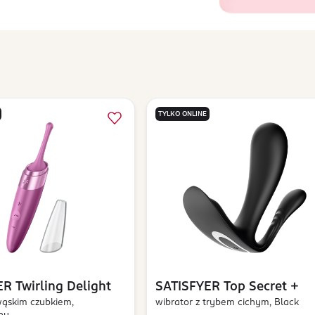
TYLKO ONLINE
ER
Twirling Delight
SATISFYER
Top Secret +
wąskim czubkiem,
wibrator z trybem cichym, Black