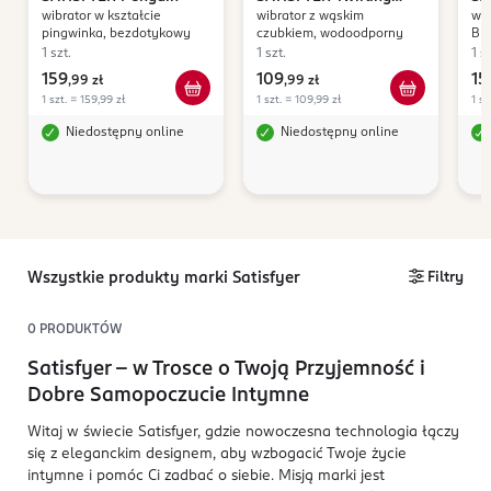
wibrator w kształcie
wibrator z wąskim
wib
Delight
pingwinka, bezdotykowy
czubkiem, wodoodporny
Bl
1 szt.
1 szt.
1 sz
159
109
15
,
99 zł
,
99 zł
1 szt. = 159,99 zł
1 szt. = 109,99 zł
1 sz
Niedostępny online
Niedostępny online
Wszystkie produkty marki Satisfyer
Filtry
0
PRODUKTÓW
Satisfyer – w Trosce o Twoją Przyjemność i
Dobre Samopoczucie Intymne
Witaj w świecie Satisfyer, gdzie nowoczesna technologia łączy
się z eleganckim designem, aby wzbogacić Twoje życie
intymne i pomóc Ci zadbać o siebie. Misją marki jest