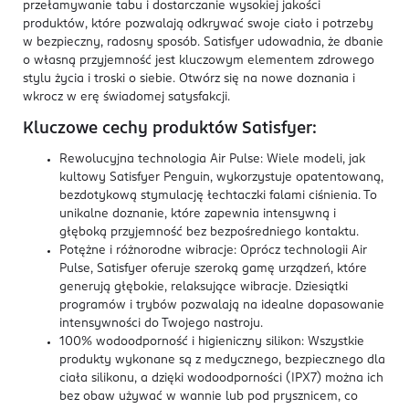
przełamywanie tabu i dostarczanie wysokiej jakości
produktów, które pozwalają odkrywać swoje ciało i potrzeby
w bezpieczny, radosny sposób. Satisfyer udowadnia, że dbanie
o własną przyjemność jest kluczowym elementem zdrowego
stylu życia i troski o siebie. Otwórz się na nowe doznania i
wkrocz w erę świadomej satysfakcji.
Kluczowe cechy produktów Satisfyer:
Rewolucyjna technologia Air Pulse: Wiele modeli, jak
kultowy Satisfyer Penguin, wykorzystuje opatentowaną,
bezdotykową stymulację łechtaczki falami ciśnienia. To
unikalne doznanie, które zapewnia intensywną i
głęboką przyjemność bez bezpośredniego kontaktu.
Potężne i różnorodne wibracje: Oprócz technologii Air
Pulse, Satisfyer oferuje szeroką gamę urządzeń, które
generują głębokie, relaksujące wibracje. Dziesiątki
programów i trybów pozwalają na idealne dopasowanie
intensywności do Twojego nastroju.
100% wodoodporność i higieniczny silikon: Wszystkie
produkty wykonane są z medycznego, bezpiecznego dla
ciała silikonu, a dzięki wodoodporności (IPX7) można ich
bez obaw używać w wannie lub pod prysznicem, co