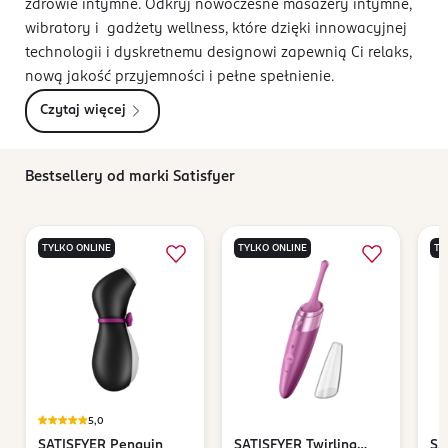
zdrowie intymne. Odkryj nowoczesne masażery intymne,
wibratory i gadżety wellness, które dzięki innowacyjnej
technologii i dyskretnemu designowi zapewnią Ci relaks,
nową jakość przyjemności i pełne spełnienie.
Czytaj więcej
Bestsellery od marki Satisfyer
TYLKO ONLINE
TYLKO ONLINE
TY
5,0
SATISFYER
Penguin
SATISFYER
Twirling
SA