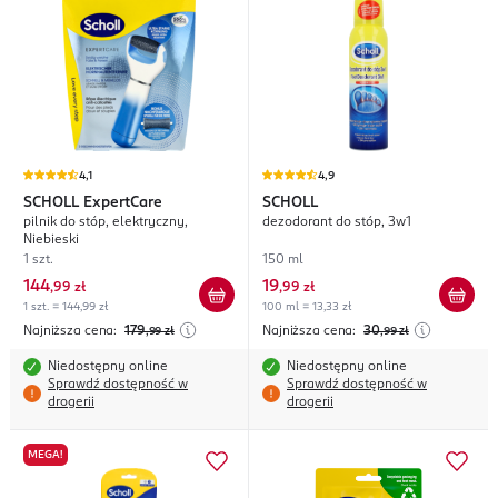
4,1
4,9
SCHOLL
ExpertCare
SCHOLL
pilnik do stóp, elektryczny,
dezodorant do stóp, 3w1
Niebieski
1 szt.
150 ml
144
19
,
99 zł
,
99 zł
1 szt. = 144,99 zł
100 ml = 13,33 zł
Najniższa cena:
179
Najniższa cena:
30
,99
zł
,99
zł
Niedostępny online
Niedostępny online
Sprawdź dostępność w
Sprawdź dostępność w
drogerii
drogerii
MEGA!