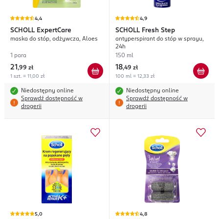
4,4
4,9
SCHOLL
ExpertCare
SCHOLL
Fresh Step
maska do stóp, odżywcza, Aloes
antyperspirant do stóp w sprayu,
24h
1 para
150 ml
21
18
,
99 zł
,
49 zł
1 szt. = 11,00 zł
100 ml = 12,33 zł
Niedostępny online
Niedostępny online
Sprawdź dostępność w
Sprawdź dostępność w
drogerii
drogerii
5,0
4,8