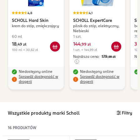
4,8
4,1
SCHOLL
Hard Skin
SCHOLL
ExpertCare
SC
krem do stóp, zmiękczający
pilnik do stóp, elektryczny,
bal
Niebieski
re
pię
60 ml
1 szt.
70 
18
144
39
,
49 zł
,
99 zł
100 ml = 30,82 zł
1 szt. = 144,99 zł
100 
Najniższa cena:
179
Naj
,99
zł
Niedostępny online
Niedostępny online
Sprawdź dostępność w
Sprawdź dostępność w
drogerii
drogerii
Wszystkie produkty marki Scholl
Filtry
16
PRODUKTÓW