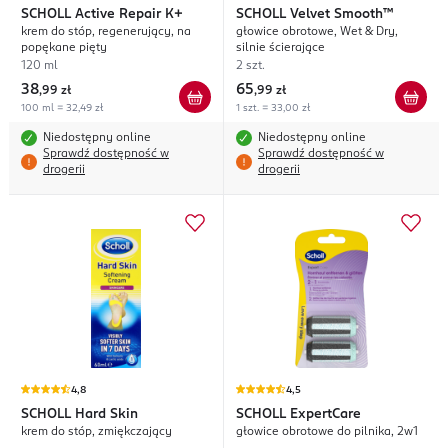
SCHOLL
Active Repair K+
SCHOLL
Velvet Smooth™
krem do stóp, regenerujący, na
głowice obrotowe, Wet & Dry,
popękane pięty
silnie ścierające
120 ml
2 szt.
38
65
,
99 zł
,
99 zł
100 ml = 32,49 zł
1 szt. = 33,00 zł
Niedostępny online
Niedostępny online
Sprawdź dostępność w
Sprawdź dostępność w
drogerii
drogerii
4,8
4,5
SCHOLL
Hard Skin
SCHOLL
ExpertCare
krem do stóp, zmiękczający
głowice obrotowe do pilnika, 2w1