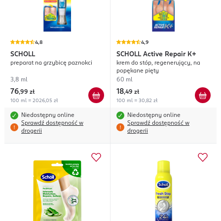
4,8
4,9
SCHOLL
SCHOLL
Active Repair K+
preparat na grzybicę paznokci
krem do stóp, regenerujący, na
popękane pięty
3,8 ml
60 ml
76
18
,
99 zł
,
49 zł
100 ml = 2026,05 zł
100 ml = 30,82 zł
Niedostępny online
Niedostępny online
Sprawdź dostępność w
Sprawdź dostępność w
drogerii
drogerii