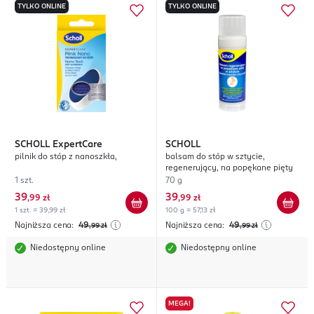
TYLKO ONLINE
TYLKO ONLINE
SCHOLL
ExpertCare
SCHOLL
pilnik do stóp z nanoszkła,
balsam do stóp w sztycie,
regenerujący, na popękane pięty
1 szt.
70 g
39
39
,
99 zł
,
99 zł
1 szt. = 39,99 zł
100 g = 57,13 zł
Najniższa cena:
49
Najniższa cena:
49
,99
zł
,99
zł
Niedostępny online
Niedostępny online
MEGA!