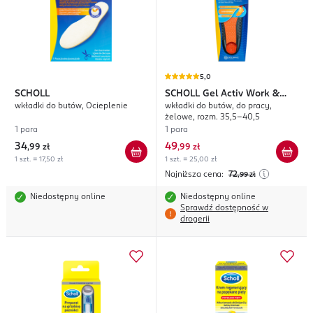
5,0
SCHOLL
SCHOLL
Gel Activ Work &
wkładki do butów, Ocieplenie
wkładki do butów, do pracy,
Boot
żelowe, rozm. 35,5-40,5
1 para
1 para
34
49
,
99 zł
,
99 zł
1 szt. = 17,50 zł
1 szt. = 25,00 zł
Najniższa cena:
72
,99
zł
Niedostępny online
Niedostępny online
Sprawdź dostępność w
drogerii