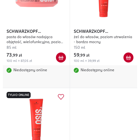
SCHWARZKOPF
SCHWARZKOPF
pasta do włosów nadająca
żel do włosów, poziom utrwalenia
PROFESSIONAL OSIS+
Pump
PROFESSIONAL OSIS+
objętość, wielofunkcyjna, poziom
- bardzo mocny
Up
G.Force
utrwalenia - średni
85 ml
150 ml
73
59
,
99 zł
,
99 zł
100 ml = 87,05 zł
100 ml = 39,99 zł
Niedostępny online
Niedostępny online
TYLKO ONLINE