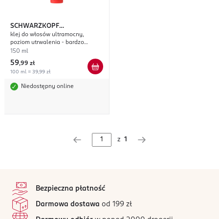
SCHWARZKOPF
klej do włosów ultramocny,
PROFESSIONAL OSIS+
Rock
poziom utrwalenia - bardzo
Hard
mocny
150 ml
59
,
99 zł
100 ml = 39,99 zł
Niedostępny online
z
1
stopka
Bezpieczna płatność
Darmowa dostawa
od 199 zł