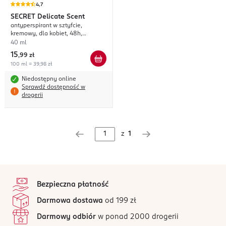
4,7
SECRET
Delicate Scent
antyperspirant w sztyfcie,
kremowy, dla kobiet, 48h,
Konwalia
40 ml
15
,
99 zł
100 ml = 39,98 zł
Niedostępny online
Sprawdź dostępność w
drogerii
z
1
stopka
Bezpieczna płatność
Darmowa dostawa
od 199 zł
Darmowy odbiór
w ponad 2000 drogerii