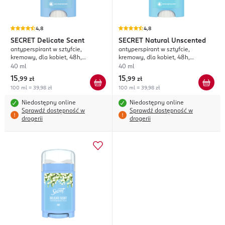
4,8
4,8
SECRET
Delicate Scent
SECRET
Natural Unscented
antyperspirant w sztyfcie,
antyperspirant w sztyfcie,
kremowy, dla kobiet, 48h,
kremowy, dla kobiet, 48h,
Konwalia
bezzapachowy
40 ml
40 ml
15
15
,
99 zł
,
99 zł
100 ml = 39,98 zł
100 ml = 39,98 zł
Niedostępny online
Niedostępny online
Sprawdź dostępność w
Sprawdź dostępność w
drogerii
drogerii