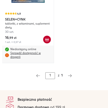
4,8
SELEN+CYNK
tabletki, z witaminami, suplement
diety
30 szt.
16
,
99 zł
1 szt. = 0,57 zł
Niedostępny online
Sprawdź dostępność w
drogerii
z
1
stopka
Bezpieczna płatność
Darmowa dostawa
od 199 zł