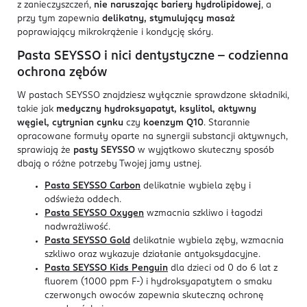
z zanieczyszczeń,
nie naruszając bariery hydrolipidowej
, a
przy tym zapewnia
delikatny, stymulujący masaż
poprawiający mikrokrążenie i kondycję skóry.
Pasta SEYSSO i nici dentystyczne – codzienna
ochrona zębów
W pastach SEYSSO znajdziesz wyłącznie sprawdzone składniki,
takie jak
medyczny hydroksyapatyt, ksylitol, aktywny
węgiel, cytrynian cynku
czy
koenzym Q10
. Starannie
opracowane formuły oparte na synergii substancji aktywnych,
sprawiają że
pasty SEYSSO
w wyjątkowo skuteczny sposób
dbają o różne potrzeby Twojej jamy ustnej.
Pasta SEYSSO Carbon
delikatnie wybiela zęby i
odświeża oddech.
Pasta SEYSSO Oxygen
wzmacnia szkliwo i łagodzi
nadwrażliwość.
Pasta SEYSSO Gold
delikatnie wybiela zęby, wzmacnia
szkliwo oraz wykazuje działanie antyoksydacyjne.
Pasta SEYSSO Kids Penguin
dla dzieci od 0 do 6 lat z
fluorem (1000 ppm F-) i hydroksyapatytem o smaku
czerwonych owoców zapewnia skuteczną ochronę