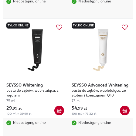
Niedostępny online
Niedostępny online
TYLKO ONLINE
TYLKO ONLINE
SEYSSO
Whitening
SEYSSO
Advanced Whitening
pasta do zębów, wybielająca, z
pasta do zębów, wybielająca, ze
węglem
złotem i koenzymem Q10
75 ml
75 ml
29
54
,
99 zł
,
99 zł
100 ml = 39,99 zł
100 ml = 73,32 zł
Niedostępny online
Niedostępny online