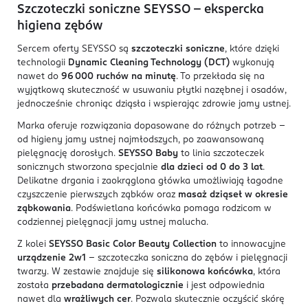
Szczoteczki soniczne SEYSSO – ekspercka
higiena zębów
Sercem oferty SEYSSO są
szczoteczki soniczne
, które dzięki
technologii
Dynamic Cleaning Technology (DCT)
wykonują
nawet do
96
000 ruch
ów na minut
ę
. To przekłada się na
wyjątkową skuteczność w usuwaniu płytki nazębnej i osadów,
jednocześnie chroniąc dziąsła i wspierając zdrowie jamy ustnej.
Marka oferuje rozwiązania dopasowane do różnych potrzeb –
od higieny jamy ustnej najmłodszych, po zaawansowaną
pielęgnację dorosłych.
SEYSSO Baby
to linia szczoteczek
sonicznych stworzona specjalnie
dla dzieci od 0 do 3 lat
.
Delikatne drgania i zaokrąglona główka umożliwiają łagodne
czyszczenie pierwszych ząbków oraz
masaż dziąseł w okresie
ząbkowania
. Podświetlana końcówka pomaga rodzicom w
codziennej pielęgnacji jamy ustnej malucha.
Z kolei
SEYSSO Basic Color Beauty Collection
to innowacyjne
urządzenie 2w1
– szczoteczka soniczna do zębów i pielęgnacji
twarzy. W zestawie znajduje się
silikonowa końcówka
, która
została
przebadana dermatologicznie
i jest odpowiednia
nawet dla
wrażliwych cer
. Pozwala skutecznie oczyścić skórę