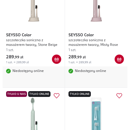
SEYSSO
Color
SEYSSO
Color
szczoteczka soniczna z
szczoteczka soniczna z
masażerem twarzy, Stone Beige
masażerem twarzy, Misty Rose
1 szt.
1 szt.
289
289
,
99 zł
,
99 zł
1 szt. = 289,99 zł
1 szt. = 289,99 zł
Niedostępny online
Niedostępny online
TYLKO U NAS
TYLKO ONLINE
TYLKO ONLINE