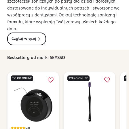
szczoteczek sonicznych po pasty dla dzieci i dorosłych,
dostosowane do indywidualnych potrzeb i stworzone we
współpracy z dentystami. Odkryj technologię soniczną i
formuły, które wspierają Twój zdrowy uśmiech każdego
dnia.
Czytaj więcej
Bestsellery od marki SEYSSO
TYLKO ONLINE
TYLKO ONLINE
TY
5,0