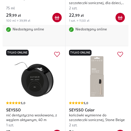
szczoteczki sonicznej, dla dzieci,
0-18 miesięcy
75 ml
2 szt.
29
22
,
99 zł
,
99 zł
100 ml = 39,99 zł
1 szt. = 11,50 zł
Niedostępny online
Niedostępny online
TYLKO ONLINE
TYLKO ONLINE
5,0
5,0
SEYSSO
SEYSSO
Color
nić dentystyczna woskowana, z
końcówki wymienne do
węglem aktywnym, 40 m
szczoteczki sonicznej, Stone Beige
1 szt.
2 szt.