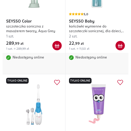
5,0
SEYSSO
Color
SEYSSO
Baby
szczoteczka soniczna z
końcówki wymienne do
masażerem twarzy, Aqua Grey
szczoteczki sonicznej, dla dzieci,
18-36 miesięcy
1 szt.
2 szt.
289
22
,
99 zł
,
99 zł
1 szt. = 289,99 zł
1 szt. = 11,50 zł
Niedostępny online
Niedostępny online
TYLKO ONLINE
TYLKO ONLINE