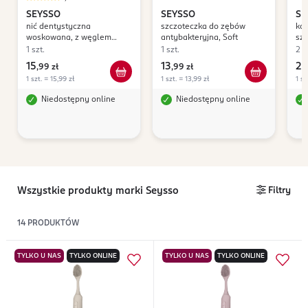
SEYSSO
SEYSSO
SE
nić dentystyczna
szczoteczka do zębów
ko
woskowana, z węglem
antybakteryjna, Soft
szc
aktywnym, 40 m
dzi
1 szt.
1 szt.
2 s
15
13
22
,
99 zł
,
99 zł
1 szt. = 15,99 zł
1 szt. = 13,99 zł
1 sz
Niedostępny online
Niedostępny online
Wszystkie produkty marki Seysso
Filtry
14
PRODUKTÓW
TYLKO U NAS
TYLKO ONLINE
TYLKO U NAS
TYLKO ONLINE