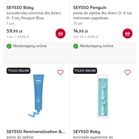
SEYSSO
Baby
SEYSSO
Penguin
szczoteczka soniczna dla dzieci,
pasta do zębów dla dzieci 0-6 lat,
0-3 lat, Penguin Blue
malinowo-jagodowa
1 szt.
75 ml
59
14
,
99 zł
,
99 zł
1 szt. = 59,99 zł
100 ml = 19,99 zł
Niedostępny online
Niedostępny online
TYLKO ONLINE
TYLKO ONLINE
SEYSSO
Remineralization &
SEYSSO
Baby
pasta do zębów
końcówki wymienne do
Repair