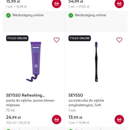
15
54
,
99 zł
,
99 zł
1 szt. = 15,99 zł
1 szt. = 27,50 zł
Niedostępny online
Niedostępny online
TYLKO ONLINE
TYLKO ONLINE
SEYSSO
Refreshing
SEYSSO
pasta do zębów, porzeczkowo-
szczoteczka do zębów
Blackcurrant
miętowa
antybakteryjna, Soft
75 ml
1 szt.
24
13
,
99 zł
,
99 zł
100 ml = 33,32 zł
1 szt. = 13,99 zł