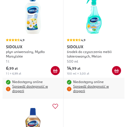
4,9
4,9
SIDOLUX
SIDOLUX
płyn uniwersalny, Mydło
środek do czyszczenia mebli
Marsylskie
lakierowanych, Melon
1 l
500 ml
6
14
,
99 zł
,
99 zł
1 l = 6,99 zł
100 ml = 3,00 zł
Niedostępny online
Niedostępny online
Sprawdź dostępność w
Sprawdź dostępność w
drogerii
drogerii