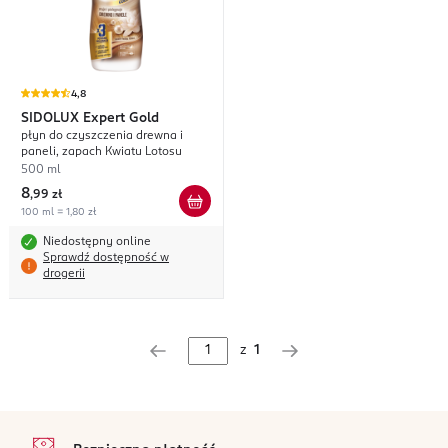
4,8
SIDOLUX
Expert Gold
płyn do czyszczenia drewna i
paneli, zapach Kwiatu Lotosu
500 ml
8
,
99 zł
100 ml = 1,80 zł
Niedostępny online
Sprawdź dostępność w
drogerii
z
1
stopka