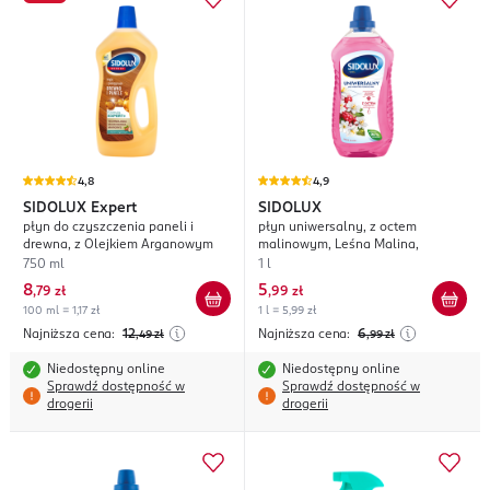
4,8
4,9
SIDOLUX
Expert
SIDOLUX
płyn do czyszczenia paneli i
płyn uniwersalny, z octem
drewna, z Olejkiem Arganowym
malinowym, Leśna Malina,
750 ml
1 l
8
5
,
79 zł
,
99 zł
100 ml = 1,17 zł
1 l = 5,99 zł
Najniższa cena:
12
Najniższa cena:
6
,49
zł
,99
zł
Niedostępny online
Niedostępny online
Sprawdź dostępność w
Sprawdź dostępność w
drogerii
drogerii