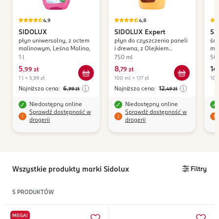
4,9
4,8
SIDOLUX
SIDOLUX
Expert
SI
płyn uniwersalny, z octem
płyn do czyszczenia paneli
śro
malinowym, Leśna Malina,
i drewna, z Olejkiem
meb
Arganowym
Me
1 l
750 ml
50
5
8
14
,
99 zł
,
79 zł
,
1 l = 5,99 zł
100 ml = 1,17 zł
100
Najniższa cena:
6
Najniższa cena:
12
,99
zł
,49
zł
Niedostępny online
Niedostępny online
Sprawdź dostępność w
Sprawdź dostępność w
drogerii
drogerii
Wszystkie produkty marki Sidolux
Filtry
5
PRODUKTÓW
MEGA!