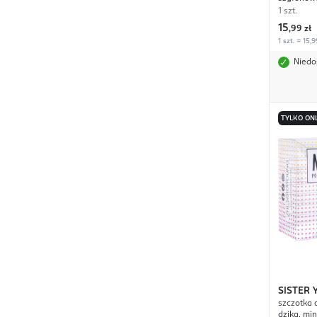
1 szt.
15
,
99 zł
1 szt. = 15,9
Niedo
TYLKO ON
SISTER
szczotka 
dzika, mi