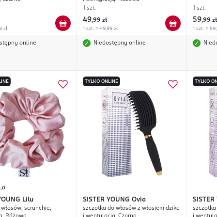
1 szt.
1 szt.
49
59
,
99 zł
,
99 zł
9 zł
1 szt. = 49,99 zł
1 szt. = 59
stępny online
Niedostępny online
Nied
LINE
TYLKO ONLINE
TYLKO ON
5,0
 YOUNG
Lilu
SISTER YOUNG
Ovia
SISTER
włosów, scrunchie,
szczotka do włosów z włosiem dzika
szczotka
a, Różowa
i wentylacją, Czarna
i wentyla