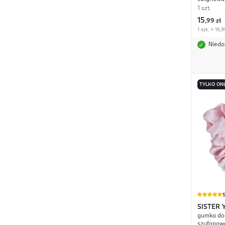
1 szt.
15
,
99 zł
1 szt. = 15,9
Niedo
TYLKO ON
SISTER
gumka do 
szyfonow