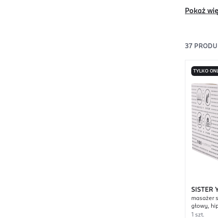
Pokaż wię
37
PRODU
TYLKO ON
SISTER
masażer s
głowy, hi
1 szt.