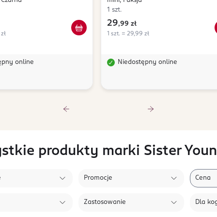
 Czarna
mini, Fuksja
1 szt.
29
,
99 zł
 zł
1 szt. = 29,99 zł
ępny online
Niedostępny online
stkie produkty marki Sister You
e
Promocje
Cena
Zastosowanie
Dla ko