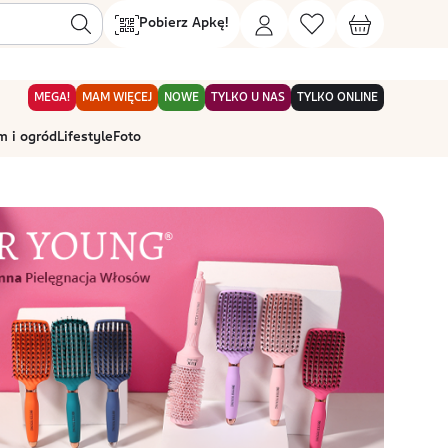
Pobierz Apkę!
MEGA!
MAM WIĘCEJ
NOWE
TYLKO U NAS
TYLKO ONLINE
 i ogród
Lifestyle
Foto