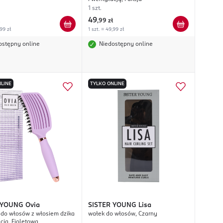
1 szt.
49
,
99 zł
,99 zł
1 szt. = 49,99 zł
ostępny online
Niedostępny online
LINE
TYLKO ONLINE
 YOUNG
Ovia
SISTER YOUNG
Lisa
 do włosów z włosiem dzika
wałek do włosów, Czarny
cją, Fioletowa