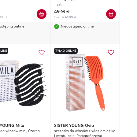
1 szt.
49
,
99 zł
,99 zł
1 szt. = 49,99 zł
ostępny online
Niedostępny online
LINE
TYLKO ONLINE
 YOUNG
Mila
SISTER YOUNG
Ovia
 do włosów mini, Czarna
szczotka do włosów z włosiem dzika
i wentylacją, Pomarańczowa