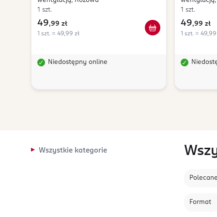
wentylacją, Różowa
wentylacją,
1 szt.
1 szt.
49
49
,
99 zł
,
99 zł
1 szt. = 49,99 zł
1 szt. = 49,99
Niedostępny online
Niedost
Wszy
Wszystkie kategorie
Polecan
Format