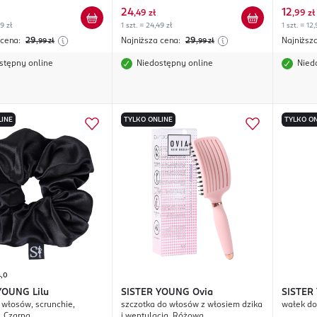
24
12
,
49 zł
,
99 zł
49 zł
1 szt. = 24,49 zł
1 szt. = 12,
 cena:
29
Najniższa cena:
29
Najniższ
,99
zł
,99
zł
stępny online
Niedostępny online
Nied
LINE
TYLKO ONLINE
TYLKO ON
4,0
 YOUNG
Lilu
SISTER YOUNG
Ovia
SISTER
włosów, scrunchie,
szczotka do włosów z włosiem dzika
wałek d
, Czarna
i wentylacją, Różowa