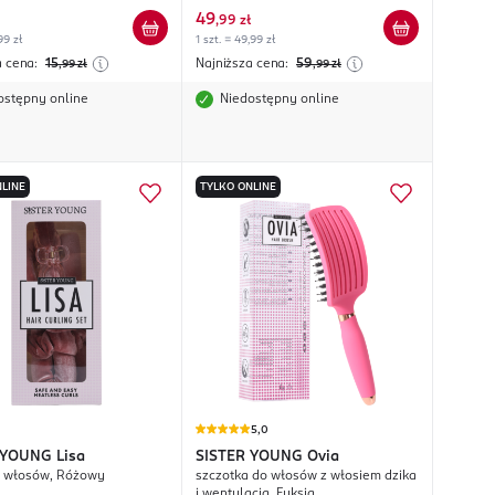
49
,
99 zł
99 zł
1 szt. = 49,99 zł
a cena:
15
Najniższa cena:
59
,99
zł
,99
zł
ostępny online
Niedostępny online
LINE
TYLKO ONLINE
5,0
 YOUNG
Lisa
SISTER YOUNG
Ovia
o włosów, Różowy
szczotka do włosów z włosiem dzika
i wentylacją, Fuksja