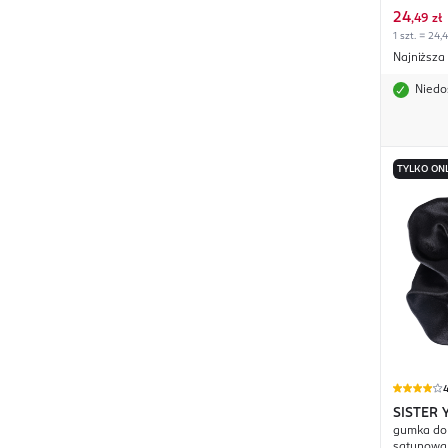
24
,
49 zł
1 szt. = 24,
Najniższa
Niedo
TYLKO ON
SISTER
gumka do 
satynowa