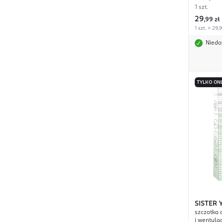
1 szt.
29
,
99 zł
1 szt. = 29,
Niedo
TYLKO ON
SISTER
szczotka 
i wentyla