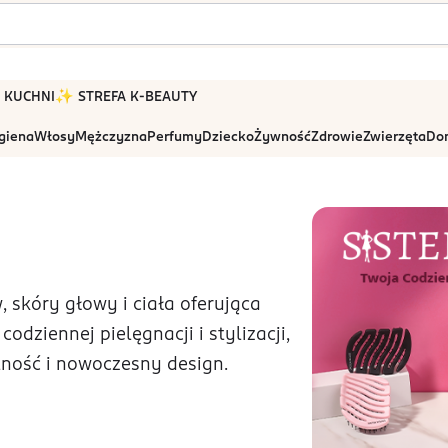
 W KUCHNI
✨ STREFA K-BEAUTY
igiena
Włosy
Mężczyzna
Perfumy
Dziecko
Żywność
Zdrowie
Zwierzęta
Dom
 skóry głowy i ciała oferująca
dziennej pielęgnacji i stylizacji,
ność i nowoczesny design.