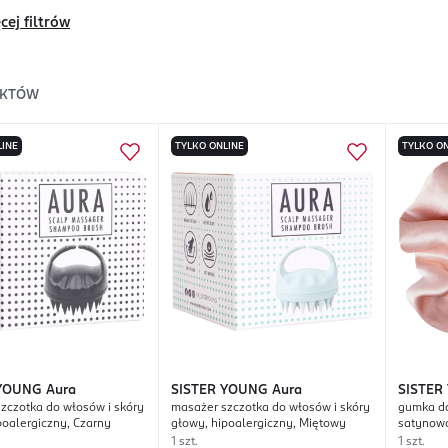
cej filtrów
KTÓW
LINE
TYLKO ONLINE
TYLKO ON
 YOUNG
Aura
SISTER YOUNG
Aura
SISTER
zczotka do włosów i skóry
masażer szczotka do włosów i skóry
gumka do
poalergiczny, Czarny
głowy, hipoalergiczny, Miętowy
satynowa
1 szt.
1 szt.