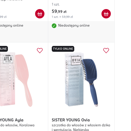
1 szt.
59
,
99 zł
,99 zł
1 szt. = 59,99 zł
ostępny online
Niedostępny online
LINE
TYLKO ONLINE
 YOUNG
Ayla
SISTER YOUNG
Ovia
 do włosów, Koralowa
szczotka do włosów z włosiem dzika
i wentylacją, Niebieska