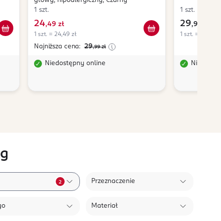
głowy, hipoalergiczny, Czarny
1 szt.
1 szt.
24
29
,
49 zł
,
99 zł
1 szt. = 24,49 zł
1 szt. = 29,99 z
Najniższa cena:
29
,99
zł
Niedostępny online
Niedostę
ng
Przeznaczenie
2
go
Materiał