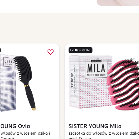
TYLKO ONLINE
YOUNG
Ovia
SISTER YOUNG
Mila
 włosów z włosiem dzika i
szczotka do włosów z włosiem dzika