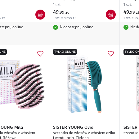
1 szt.
1 szt.
49
49
,
99 zł
,
99 zł
9 zł
1 szt. = 49,99 zł
1 szt. = 49
stępny online
Niedostępny online
Nied
LINE
TYLKO ONLINE
TYLKO ON
 YOUNG
Mila
SISTER YOUNG
Ovia
SISTER
do włosów z włosiem
szczotka do włosów z włosiem dzika
szczotka
ni, Różowa
i wentylacją, Zielona