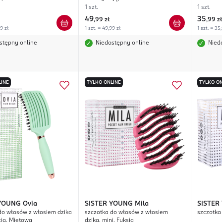
1 szt.
1 szt.
49
35
,
99 zł
,
99 zł
99 zł
1 szt. = 49,99 zł
1 szt. = 35
stępny online
Niedostępny online
Nied
LINE
TYLKO ONLINE
TYLKO ON
 YOUNG
Ovia
SISTER YOUNG
Mila
SISTER
do włosów z włosiem dzika
szczotka do włosów z włosiem
szczotka
cją, Miętowa
dzika, mini, Fuksja