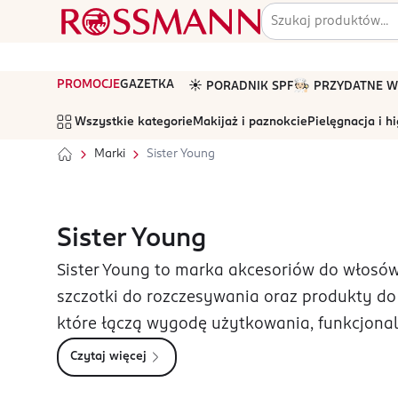
PROMOCJE
GAZETKA
☀️ PORADNIK SPF
🧑🏻‍🍳 PRZYDATNE
Wszystkie kategorie
Makijaż i paznokcie
Pielęgnacja i h
Marki
Sister Young
Sister Young
Sister Young to marka akcesoriów do włosów,
szczotki do rozczesywania oraz produkty do co
które łączą wygodę użytkowania, funkcjonal
Czytaj więcej