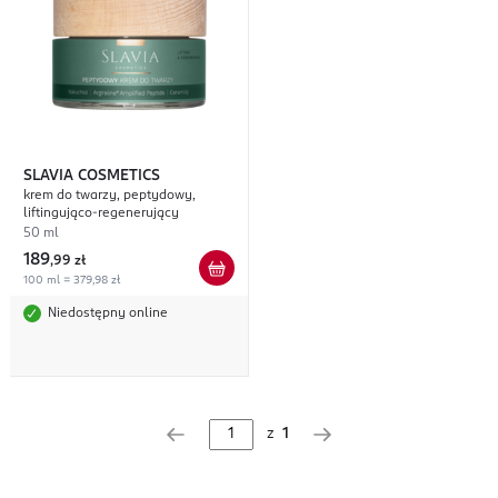
SLAVIA COSMETICS
krem do twarzy, peptydowy,
liftingująco-regenerujący
50 ml
189
,
99 zł
100 ml = 379,98 zł
Niedostępny online
z
1