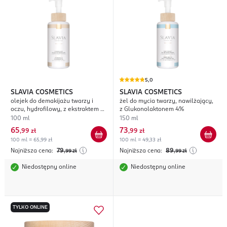
5,0
SLAVIA COSMETICS
SLAVIA COSMETICS
olejek do demakijażu twarzy i
żel do mycia twarzy, nawilżający,
oczu, hydrofilowy, z ekstraktem z
z Glukonolaktonem 4%
Szafranu
100 ml
150 ml
65
73
,
99 zł
,
99 zł
100 ml = 65,99 zł
100 ml = 49,33 zł
Najniższa cena:
79
Najniższa cena:
89
,99
zł
,99
zł
Niedostępny online
Niedostępny online
TYLKO ONLINE