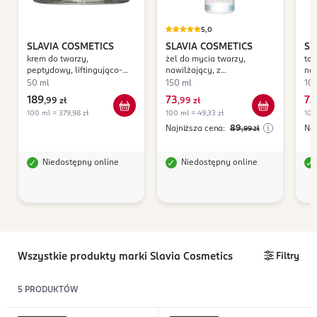
5,0
SLAVIA COSMETICS
SLAVIA COSMETICS
SL
krem do twarzy,
żel do mycia twarzy,
ton
peptydowy, liftingująco-
nawilżający, z
naw
regenerujący
Glukonolaktonem 4%
50 ml
150 ml
10
189
73
73
,
99 zł
,
99 zł
100 ml = 379,98 zł
100 ml = 49,33 zł
100
Najniższa cena:
89
Naj
,99
zł
Niedostępny online
Niedostępny online
Wszystkie produkty marki Slavia Cosmetics
Filtry
5
PRODUKTÓW