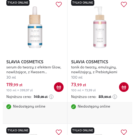
TYLKO ONLINE
TYLKO ONLINE
SLAVIA COSMETICS
SLAVIA COSMETICS
serum do twarzy z efektem Glow,
tonik do twarzy, emulsyjny,
nawilżające, z Kwasem
nawilżający, z Prebiotykami
Hialuronowym
30 ml
100 ml
119
73
,
99 zł
,
99 zł
100 ml = 399,97 zł
100 ml = 73,99 zł
Najniższa cena:
149
Najniższa cena:
89
,99
zł
,99
zł
Niedostępny online
Niedostępny online
TYLKO ONLINE
TYLKO ONLINE