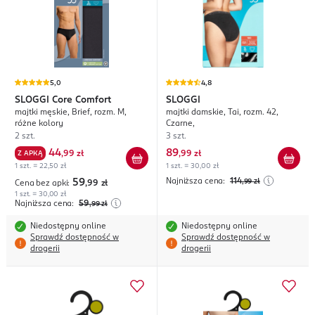
5,0
4,8
SLOGGI
Core Comfort
SLOGGI
majtki męskie, Brief, rozm. M,
majtki damskie, Tai, rozm. 42,
różne kolory
Czarne,
2 szt.
3 szt.
44
89
Z APKĄ
,
99 zł
,
99 zł
1 szt. = 22,50 zł
1 szt. = 30,00 zł
Najniższa cena:
114
59
,99
zł
Cena bez apki:
,99
zł
1 szt. = 30,00 zł
Najniższa cena:
59
,99
zł
Niedostępny online
Niedostępny online
Sprawdź dostępność w
Sprawdź dostępność w
drogerii
drogerii