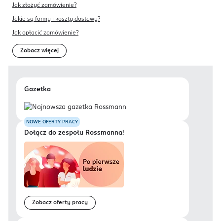
Jak złożyć zamówienie?
Jakie są formy i koszty dostawy?
Jak opłacić zamówienie?
Zobacz więcej
Gazetka
NOWE OFERTY PRACY
Dołącz do zespołu Rossmanna!
Zobacz oferty pracy