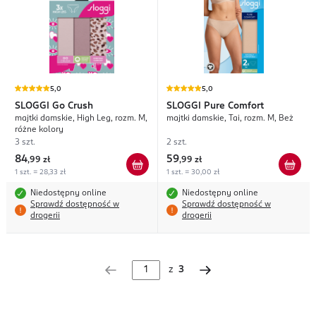
5,0
5,0
SLOGGI
Go Crush
SLOGGI
Pure Comfort
majtki damskie, High Leg, rozm. M,
majtki damskie, Tai, rozm. M, Beż
różne kolory
3 szt.
2 szt.
84
59
,
99 zł
,
99 zł
1 szt. = 28,33 zł
1 szt. = 30,00 zł
Niedostępny online
Niedostępny online
Sprawdź dostępność w
Sprawdź dostępność w
drogerii
drogerii
z
3