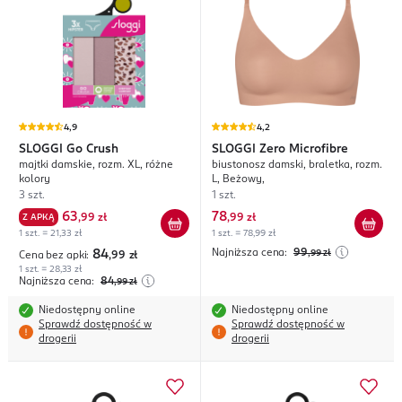
4,9
4,2
SLOGGI
Go Crush
SLOGGI
Zero Microfibre
majtki damskie, rozm. XL, różne
biustonosz damski, braletka, rozm.
kolory
L, Beżowy,
3 szt.
1 szt.
63
78
Z APKĄ
,
99 zł
,
99 zł
1 szt. = 21,33 zł
1 szt. = 78,99 zł
Najniższa cena:
99
84
,99
zł
Cena bez apki:
,99
zł
1 szt. = 28,33 zł
Najniższa cena:
84
,99
zł
Niedostępny online
Niedostępny online
Sprawdź dostępność w
Sprawdź dostępność w
drogerii
drogerii