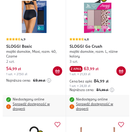
4,9
4,8
SLOGGI
Basic
SLOGGI
Go Crush
majtki damskie, Maxi, rozm. 40,
majtki damskie, rozm. L, różne
Czarne
kolory
2 szt.
3 szt.
54
63
,
99 zł
Z APKĄ
,
99 zł
1 szt. = 27,50 zł
1 szt. = 21,33 zł
Najniższa cena:
69
,99
zł
84
Cena bez apki:
,99
zł
1 szt. = 28,33 zł
Najniższa cena:
84
,99
zł
Niedostępny online
Niedostępny online
Sprawdź dostępność w
Sprawdź dostępność w
drogerii
drogerii