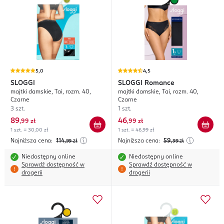
5,0
4,5
SLOGGI
SLOGGI
Romance
majtki damskie, Tai, rozm. 40,
majtki damskie, Tai, rozm. 40,
Czarne
Czarne
3 szt.
1 szt.
89
46
,
99 zł
,
99 zł
1 szt. = 30,00 zł
1 szt. = 46,99 zł
Najniższa cena:
114
Najniższa cena:
59
,99
zł
,99
zł
Niedostępny online
Niedostępny online
Sprawdź dostępność w
Sprawdź dostępność w
drogerii
drogerii