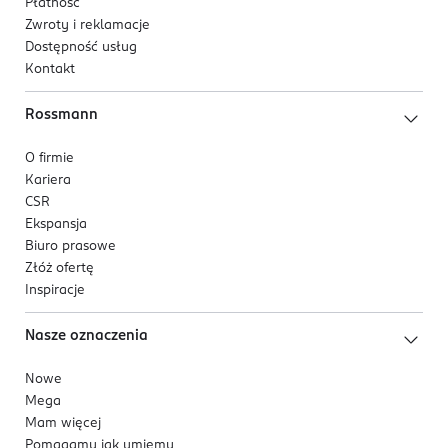
Płatność
Zwroty i reklamacje
Dostępność usług
Kontakt
Rossmann
O firmie
Kariera
CSR
Ekspansja
Biuro prasowe
Złóż ofertę
Inspiracje
Nasze oznaczenia
Nowe
Mega
Mam więcej
Pomagamy jak umiemy