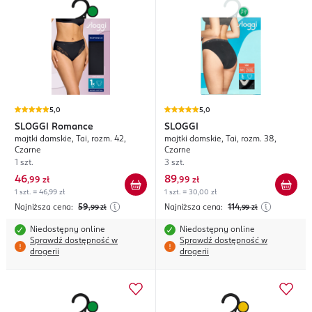
5,0
5,0
SLOGGI
Romance
SLOGGI
majtki damskie, Tai, rozm. 42,
majtki damskie, Tai, rozm. 38,
Czarne
Czarne
1 szt.
3 szt.
46
89
,
99 zł
,
99 zł
1 szt. = 46,99 zł
1 szt. = 30,00 zł
Najniższa cena:
59
Najniższa cena:
114
,99
zł
,99
zł
Niedostępny online
Niedostępny online
Sprawdź dostępność w
Sprawdź dostępność w
drogerii
drogerii