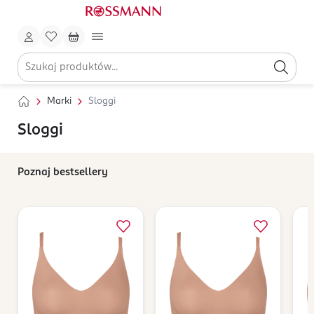
Marki
Sloggi
Sloggi
Poznaj bestsellery