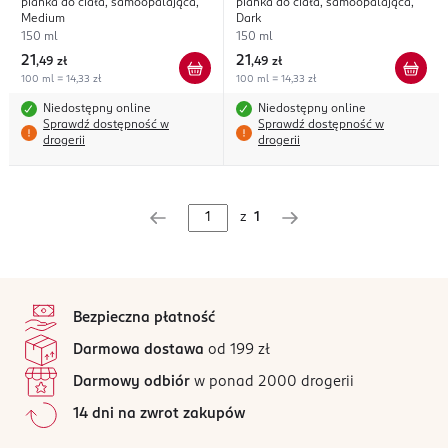
pianka do ciała, samoopalająca,
pianka do ciała, samoopalająca,
Medium
Dark
150 ml
150 ml
21
21
,
49 zł
,
49 zł
100 ml = 14,33 zł
100 ml = 14,33 zł
Niedostępny online
Niedostępny online
Sprawdź dostępność w
Sprawdź dostępność w
drogerii
drogerii
z
1
stopka
Bezpieczna płatność
Darmowa dostawa
od 199 zł
Darmowy odbiór
w ponad 2000 drogerii
14 dni na zwrot zakupów