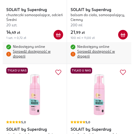
SOLAIT
by Superdrug
SOLAIT
by Superdrug
chusteczki samoopalające, odcień
balsam do ciała, samoopalający,
Średni
Ciemny
20 szt.
200 ml
14
21
,
49 zł
,
99 zł
1 szt. = 0,72 zł
100 ml = 11,00 zł
Niedostępny online
Niedostępny online
Sprawdź dostępność w
Sprawdź dostępność w
drogerii
drogerii
TYLKO U NAS
TYLKO U NAS
5,0
5,0
SOLAIT
by Superdrug
SOLAIT
by Superdrug