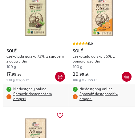
5,0
SOLÉ
SOLÉ
czekolada gorzka 73%, z syropem
czekolada gorzka 56%, z
z agawy Bio
pomarańczą Bio
100 g
100 g
17
20
,
99 zł
,
99 zł
100 g = 17,99 zł
100 g = 20,99 zł
Niedostępny online
Niedostępny online
Sprawdź dostępność w
Sprawdź dostępność w
drogerii
drogerii