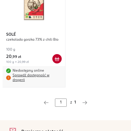
SOLÉ
czekolada gorzka 73% z chili Bio
100 g
20
,
99 zł
100 g = 20,99 zł
Niedostępny online
Sprawdź dostępność w
drogerii
z
1
stopka