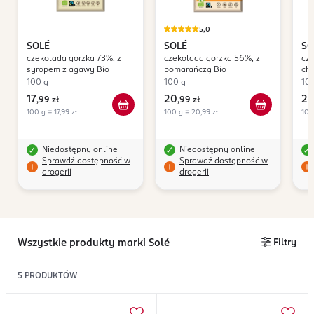
5,0
SOLÉ
SOLÉ
SO
czekolada gorzka 73%, z
czekolada gorzka 56%, z
cze
syropem z agawy Bio
pomarańczą Bio
chi
100 g
100 g
10
17
20
2
,
99 zł
,
99 zł
100 g = 17,99 zł
100 g = 20,99 zł
100
Niedostępny online
Niedostępny online
Sprawdź dostępność w
Sprawdź dostępność w
drogerii
drogerii
Wszystkie produkty marki Solé
Filtry
5
PRODUKTÓW