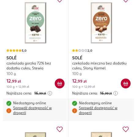
5,0
2,0
SOLÉ
SOLÉ
czekolada gorzka 72% bez
czekolada mleczna bez dodatku
dodatku cukru, Stewia
cukru, Słony Karmel
100 g
100 g
12
12
,
99 zł
,
99 zł
100 g = 12,99 zł
100 g = 12,99 zł
Najniższa cena:
16
Najniższa cena:
16
,99
zł
,99
zł
Niedostępny online
Niedostępny online
Sprawdź dostępność w
Sprawdź dostępność w
drogerii
drogerii