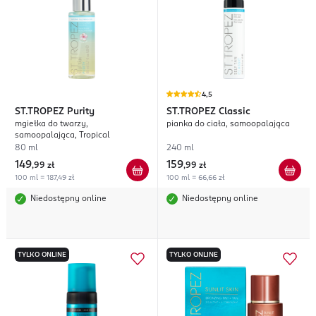
4,5
ST.TROPEZ
Purity
ST.TROPEZ
Classic
mgiełka do twarzy,
pianka do ciała, samoopalająca
samoopalająca, Tropical
80 ml
240 ml
149
159
,
99 zł
,
99 zł
100 ml = 187,49 zł
100 ml = 66,66 zł
Niedostępny online
Niedostępny online
TYLKO ONLINE
TYLKO ONLINE