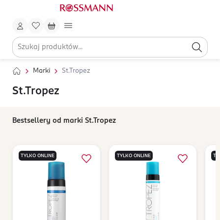
Marki
St.Tropez
St.Tropez
Bestsellery od marki St.Tropez
TYLKO ONLINE
TYLKO ONLINE
TY