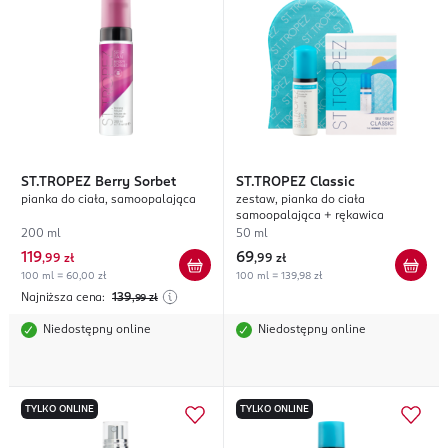
ST.TROPEZ
Berry Sorbet
ST.TROPEZ
Classic
pianka do ciała, samoopalająca
zestaw, pianka do ciała
samoopalająca + rękawica
200 ml
50 ml
119
69
,
99 zł
,
99 zł
100 ml = 60,00 zł
100 ml = 139,98 zł
Najniższa cena:
139
,99
zł
Niedostępny online
Niedostępny online
TYLKO ONLINE
TYLKO ONLINE