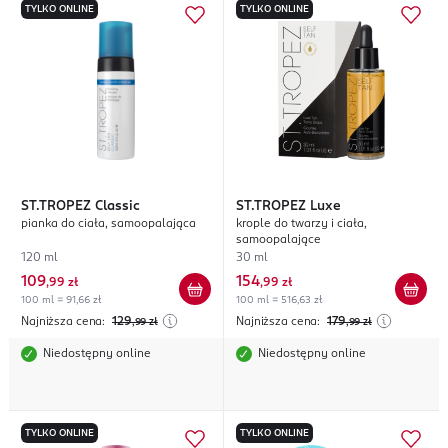
TYLKO ONLINE
TYLKO ONLINE
ST.TROPEZ
Classic
ST.TROPEZ
Luxe
pianka do ciała, samoopalająca
krople do twarzy i ciała,
samoopalające
120 ml
30 ml
109
154
,
99 zł
,
99 zł
100 ml = 91,66 zł
100 ml = 516,63 zł
Najniższa cena:
129
Najniższa cena:
179
,99
zł
,99
zł
Niedostępny online
Niedostępny online
TYLKO ONLINE
TYLKO ONLINE