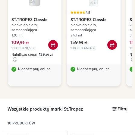
4,5
ST.TROPEZ
Classic
ST.TROPEZ
Classic
ST
pianka do ciała,
pianka do ciała,
kro
samoopalająca
samoopalająca
sa
120 ml
240 ml
30
109
159
15
,
99 zł
,
99 zł
100 ml = 91,66 zł
100 ml = 66,66 zł
100
Najniższa cena:
129
Naj
,99
zł
Niedostępny online
Niedostępny online
Wszystkie produkty marki St.Tropez
Filtry
10
PRODUKTÓW