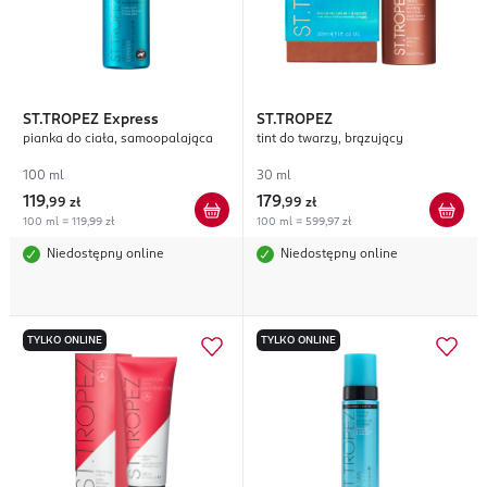
ST.TROPEZ
Express
ST.TROPEZ
pianka do ciała, samoopalająca
tint do twarzy, brązujący
100 ml
30 ml
119
179
,
99 zł
,
99 zł
100 ml = 119,99 zł
100 ml = 599,97 zł
Niedostępny online
Niedostępny online
TYLKO ONLINE
TYLKO ONLINE