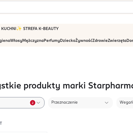
 W KUCHNI
✨ STREFA K-BEAUTY
igiena
Włosy
Mężczyzna
Perfumy
Dziecko
Żywność
Zdrowie
Zwierzęta
Dom
stkie produkty marki Starpharm
Przeznaczenie
Wegań
2
T