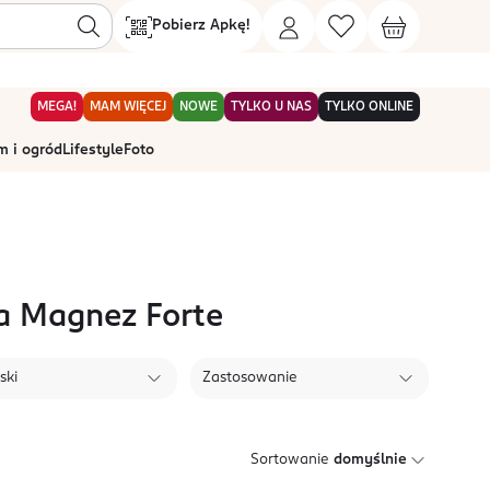
Pobierz Apkę!
MEGA!
MAM WIĘCEJ
NOWE
TYLKO U NAS
TYLKO ONLINE
 i ogród
Lifestyle
Foto
a Magnez Forte
ski
Zastosowanie
Sortowanie
domyślnie