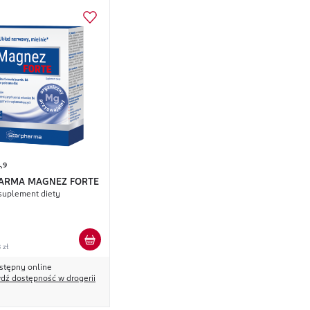
,9
ARMA MAGNEZ FORTE
 suplement diety
 zł
stępny online
dź dostępność w drogerii