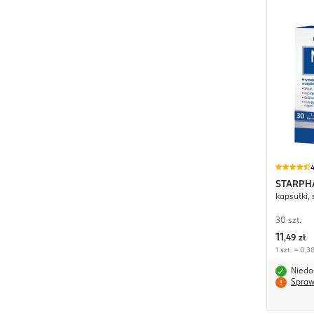
4
STARPH
kapsułki,
30 szt.
11
,
49 zł
1 szt. = 0,38
Niedo
Spraw