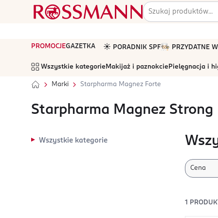
PROMOCJE
GAZETKA
☀️ PORADNIK SPF
🧑🏻‍🍳 PRZYDATNE
Wszystkie kategorie
Makijaż i paznokcie
Pielęgnacja i h
Marki
Starpharma Magnez Forte
Starpharma Magnez Strong
Wszy
Wszystkie kategorie
Cena
1
PRODUK