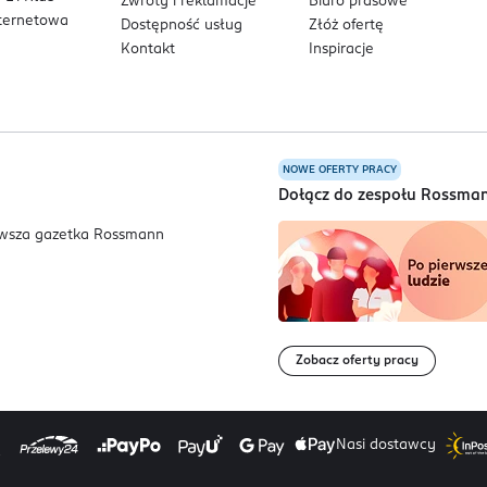
Zwroty i reklamacje
Biuro prasowe
nternetowa
Dostępność usług
Złóż ofertę
Kontakt
Inspiracje
NOWE OFERTY PRACY
a
Dołącz do zespołu Rossma
Zobacz oferty pracy
Nasi dostawcy