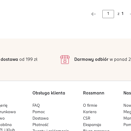
z
1
 dostawa
od 199 zł
Darmowy odbiór
w ponad 2
Obsługa klienta
Rossmann
Nas
erię
FAQ
O firmie
No
arunkowa
Pomoc
Kariera
Me
owo
Dostawa
CSR
Mam
mobilna
Płatność
Ekspansja
Pom
L i Klub