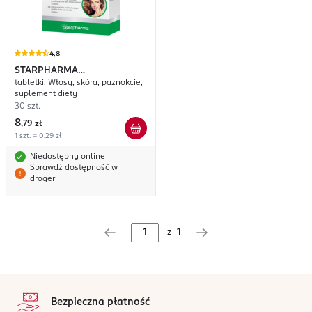
4,8
STARPHARMA
tabletki, Włosy, skóra, paznokcie,
SKRZYPSTRONG
suplement diety
30 szt.
8
,
79 zł
1 szt. = 0,29 zł
Niedostępny online
Sprawdź dostępność w
drogerii
z
1
stopka
Bezpieczna płatność