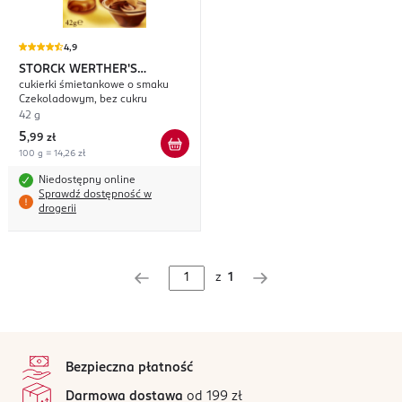
4,9
STORCK WERTHER'S
cukierki śmietankowe o smaku
ORIGINAL
Chocolate Flavour
Czekoladowym, bez cukru
42 g
5
,
99 zł
100 g = 14,26 zł
Niedostępny online
Sprawdź dostępność w
drogerii
z
1
stopka
Bezpieczna płatność
Darmowa dostawa
od 199 zł