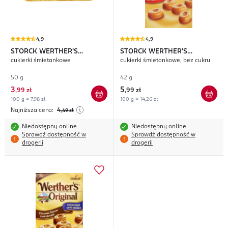
4,9
4,9
STORCK WERTHER'S
STORCK WERTHER'S
cukierki śmietankowe
cukierki śmietankowe, bez cukru
ORIGINAL
ORIGINAL
Cream Candies
50 g
42 g
3
5
,
99 zł
,
99 zł
100 g = 7,98 zł
100 g = 14,26 zł
Najniższa cena:
4
,49
zł
Niedostępny online
Niedostępny online
Sprawdź dostępność w
Sprawdź dostępność w
drogerii
drogerii