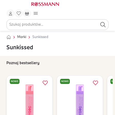
Marki
Sunkissed
Sunkissed
Poznaj bestsellery
NOWE
NOWE
N