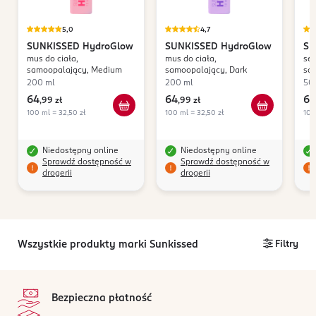
5,0
4,7
SUNKISSED
HydroGlow
SUNKISSED
HydroGlow
SU
mus do ciała,
mus do ciała,
ser
samoopalający, Medium
samoopalający, Dark
sa
C
200 ml
200 ml
50
64
64
69
,
99 zł
,
99 zł
100 ml = 32,50 zł
100 ml = 32,50 zł
100
Niedostępny online
Niedostępny online
Sprawdź dostępność w
Sprawdź dostępność w
drogerii
drogerii
Wszystkie produkty marki Sunkissed
Filtry
stopka
Bezpieczna płatność