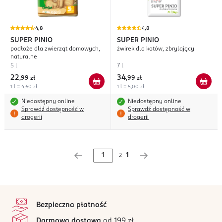
4,8
4,8
SUPER PINIO
SUPER PINIO
podłoże dla zwierząt domowych,
żwirek dla kotów, zbrylający
naturalne
5 l
7 l
22
34
,
99 zł
,
99 zł
1 l = 4,60 zł
1 l = 5,00 zł
Niedostępny online
Niedostępny online
Sprawdź dostępność w
Sprawdź dostępność w
drogerii
drogerii
z
1
stopka
Bezpieczna płatność
Darmowa dostawa
od 199 zł