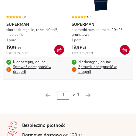
5,0
4,8
SUPERMAN
SUPERMAN
skarpetki męskie, rozm. 40-45,
skarpetki męskie, rozm. 40-45,
niebieskie
granatowe
1 para
1 para
19
19
,
99 zł
,
99 zł
1 szt. = 19,99 zł
1 szt. = 19,99 zł
Niedostępny online
Niedostępny online
Sprawdź dostępność w
Sprawdź dostępność w
drogerii
drogerii
z
1
stopka
Bezpieczna płatność
Darmowa dostawa
od 199 zł