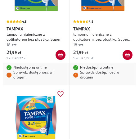
4,5
4,5
TAMPAX
TAMPAX
tampony higieniczne z
tampony higieniczne z
aplikatorem bez plastiku, Super
aplikatorem, bez plastiku, Super
Plus
18 szt.
18 szt.
21
21
,
99 zł
,
99 zł
1 szt. = 1,22 zł
1 szt. = 1,22 zł
Niedostępny online
Niedostępny online
Sprawdź dostępność w
Sprawdź dostępność w
drogerii
drogerii