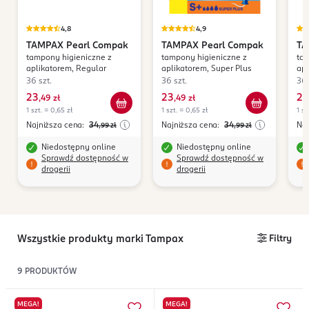
4,8
4,9
TAMPAX
Pearl Compak
TAMPAX
Pearl Compak
TA
tampony higieniczne z
tampony higieniczne z
tam
aplikatorem, Regular
aplikatorem, Super Plus
apl
36 szt.
36 szt.
36 
23
23
23
,
49 zł
,
49 zł
1 szt. = 0,65 zł
1 szt. = 0,65 zł
1 sz
Najniższa cena:
34
Najniższa cena:
34
Naj
,99
zł
,99
zł
Niedostępny online
Niedostępny online
Sprawdź dostępność w
Sprawdź dostępność w
drogerii
drogerii
Wszystkie produkty marki Tampax
Filtry
9
PRODUKTÓW
MEGA!
MEGA!