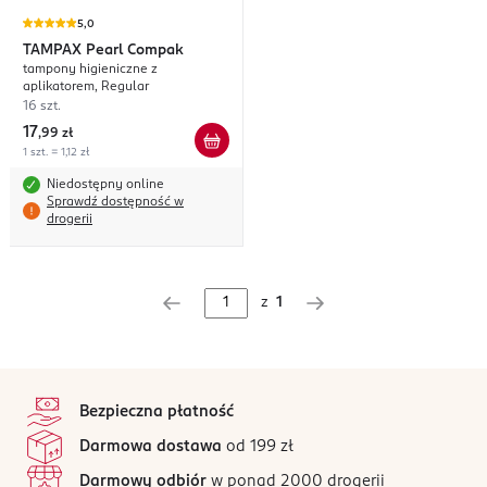
5,0
TAMPAX
Pearl Compak
tampony higieniczne z
aplikatorem, Regular
16 szt.
17
,
99 zł
1 szt. = 1,12 zł
Niedostępny online
Sprawdź dostępność w
drogerii
z
1
stopka
Bezpieczna płatność
Darmowa dostawa
od 199 zł
Darmowy odbiór
w ponad 2000 drogerii