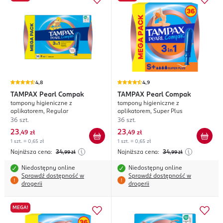
4,8
4,9
TAMPAX
Pearl Compak
TAMPAX
Pearl Compak
tampony higieniczne z
tampony higieniczne z
aplikatorem, Regular
aplikatorem, Super Plus
36 szt.
36 szt.
23
23
,
49 zł
,
49 zł
1 szt. = 0,65 zł
1 szt. = 0,65 zł
Najniższa cena:
34
Najniższa cena:
34
,99
zł
,99
zł
Niedostępny online
Niedostępny online
Sprawdź dostępność w
Sprawdź dostępność w
drogerii
drogerii
MEGA!