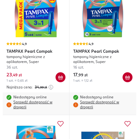
4,9
4,9
TAMPAX
Pearl Compak
TAMPAX
Pearl Compak
tampony higieniczne z
tampony higieniczne z
aplikatorem, Super
aplikatorem, Super
36 szt.
16 szt.
23
17
,
49 zł
,
99 zł
1 szt. = 0,65 zł
1 szt. = 1,12 zł
Najniższa cena:
34
,99
zł
Niedostępny online
Niedostępny online
Sprawdź dostępność w
Sprawdź dostępność w
drogerii
drogerii