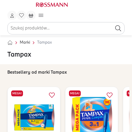
Marki
Tampax
Tampax
Bestsellery od marki Tampax
MEGA!
MEGA!
ME