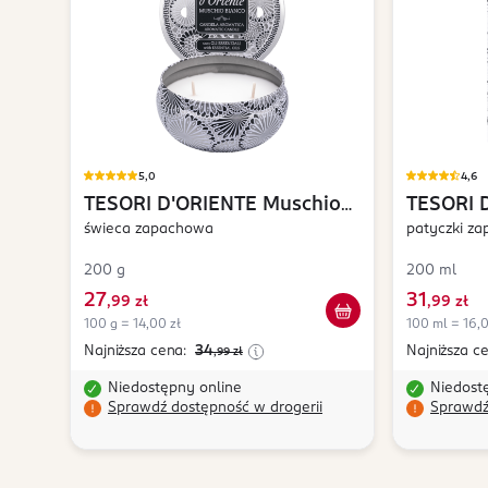
5,0
4,6
TESORI D'ORIENTE
Muschio
TESORI 
Bianco
świeca zapachowa
Bianco
patyczki z
200 g
200 ml
27
31
,
99 zł
,
99 zł
100 g = 14,00 zł
100 ml = 16,0
Najniższa cena:
34
Najniższa c
,99
zł
Niedostępny online
Niedost
Sprawdź dostępność w drogerii
Sprawdź