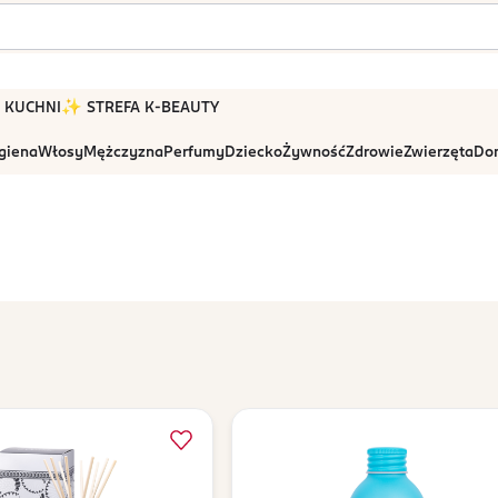
 W KUCHNI
✨ STREFA K-BEAUTY
igiena
Włosy
Mężczyzna
Perfumy
Dziecko
Żywność
Zdrowie
Zwierzęta
Dom