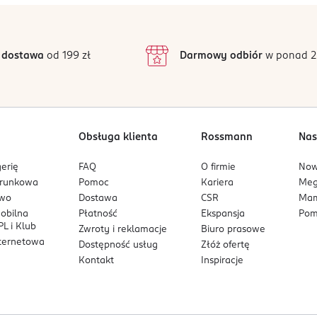
 dostawa
od 199 zł
Darmowy odbiór
w ponad 2
Obsługa klienta
Rossmann
Nas
erię
FAQ
O firmie
No
arunkowa
Pomoc
Kariera
Me
owo
Dostawa
CSR
Mam
mobilna
Płatność
Ekspansja
Pom
L i Klub
Zwroty i reklamacje
Biuro prasowe
nternetowa
Dostępność usług
Złóż ofertę
Kontakt
Inspiracje