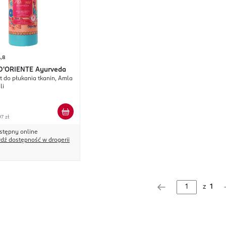
,8
D'ORIENTE
Ayurveda
t do płukania tkanin, Amla
li
7 zł
stępny online
dź dostępność w drogerii
z
1