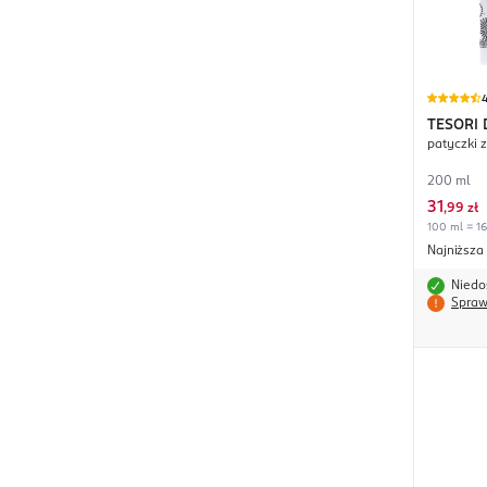
4
TESORI 
patyczki 
Bianco
200 ml
31
,
99 zł
100 ml = 16
Najniższa
Niedo
Spraw