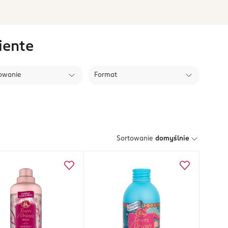
iente
owanie
Format
Sortowanie
domyślnie