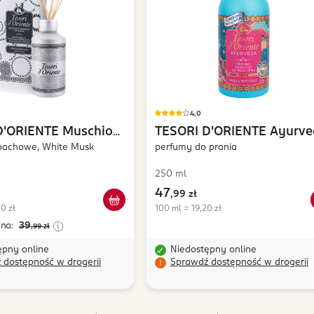
4,0
D'ORIENTE
Muschio
TESORI D'ORIENTE
Ayurve
apachowe, White Musk
perfumy do prania
250 ml
47
,
99 zł
0 zł
100 ml = 19,20 zł
ena:
39
,99
zł
ępny online
Niedostępny online
 dostępność w drogerii
Sprawdź dostępność w drogerii