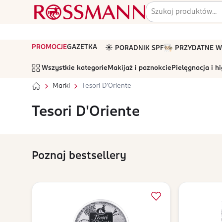
PROMOCJE
GAZETKA
☀️ PORADNIK SPF
🧑🏻‍🍳 PRZYDATNE
Wszystkie kategorie
Makijaż i paznokcie
Pielęgnacja i h
Marki
Tesori D'Oriente
Tesori D'Oriente
Poznaj bestsellery