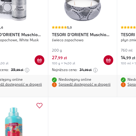
,6
5,0
D'ORIENTE
Muschio
TESORI D'ORIENTE
Muschio
TESORI
zapachowe, White Musk
świeca zapachowa
płyn zmi
Bianco
200 g
760 ml
27
14
,
99 zł
,
99 zł
,00 zł
100 g = 14,00 zł
100 ml = 1
 cena:
39
Najniższa cena:
34
,99
zł
,99
zł
stępny online
Niedostępny online
Nied
dź dostępność w drogerii
Sprawdź dostępność w drogerii
Spra