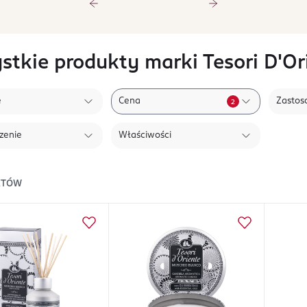
stkie produkty marki Tesori D'Or
e
Cena
Zastos
2
zenie
Właściwości
KTÓW