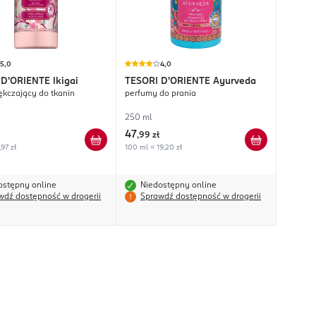
5,0
4,0
 D'ORIENTE
Ikigai
TESORI D'ORIENTE
Ayurveda
ękczający do tkanin
perfumy do prania
250 ml
47
,
99 zł
,97 zł
100 ml = 19,20 zł
ostępny online
Niedostępny online
wdź dostępność w drogerii
Sprawdź dostępność w drogerii