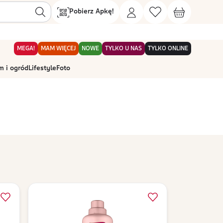
Pobierz Apkę!
MEGA!
MAM WIĘCEJ
NOWE
TYLKO U NAS
TYLKO ONLINE
 i ogród
Lifestyle
Foto