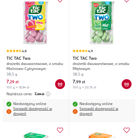
4,8
4,9
TIC TAC
Two
TIC TAC
Two
drażetki dwuwarstwowe, o smaku
drażetki dwuwarstwowe, o smaku
Malinowo-Cytrynowym
Miętowym
38,5 g
38,5 g
7
7
,
29 zł
,
99 zł
100 g = 18,94 zł
100 g = 20,75 zł
Najniższa cena:
7
,99
zł
Niedostępny online
Niedostępny online
Sprawdź dostępność w
Sprawdź dostępność w
drogerii
drogerii