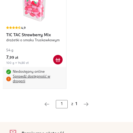
4,9
TIC TAC
Strawberry Mix
drażetki o smaku Truskawkowym
54 g
7
,
99 zł
100 g = 14,80 zł
Niedostępny online
Sprawdź dostępność w
drogerii
z
1
stopka