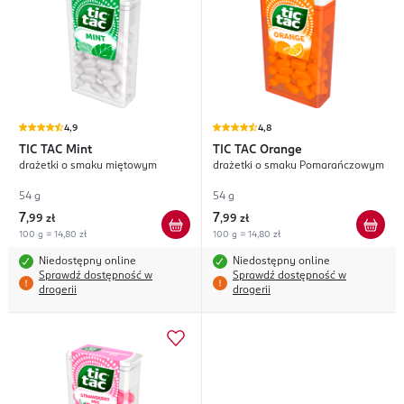
4,9
4,8
TIC TAC
Mint
TIC TAC
Orange
drażetki o smaku miętowym
drażetki o smaku Pomarańczowym
54 g
54 g
7
7
,
99 zł
,
99 zł
100 g = 14,80 zł
100 g = 14,80 zł
Niedostępny online
Niedostępny online
Sprawdź dostępność w
Sprawdź dostępność w
drogerii
drogerii