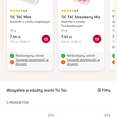
4,9
4,9
TIC TAC
Mint
TIC TAC
Strawberry Mix
TI
drażetki o smaku miętowym
drażetki o smaku
dr
Truskawkowym
sm
Cy
54 g
54 g
38,
7
7
7
,
99 zł
,
99 zł
,
2
100 g = 14,80 zł
100 g = 14,80 zł
100
Naj
Niedostępny online
Niedostępny online
Sprawdź dostępność w
Sprawdź dostępność w
drogerii
drogerii
Wszystkie produkty marki Tic Tac
Filtry
5
PRODUKTÓW