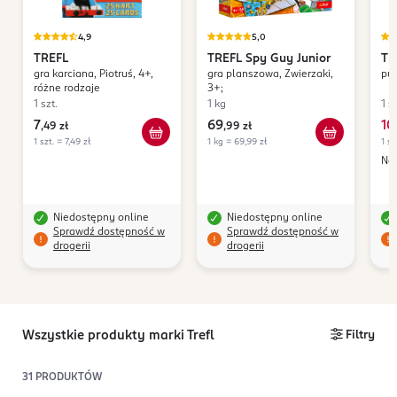
4,9
5,0
TREFL
TREFL
Spy Guy Junior
TR
gra karciana, Piotruś, 4+,
gra planszowa, Zwierzaki,
puz
różne rodzaje
3+;
1 szt.
1 kg
1 sz
7
69
10
,
49 zł
,
99 zł
1 szt. = 7,49 zł
1 kg = 69,99 zł
1 sz
Naj
Niedostępny online
Niedostępny online
Sprawdź dostępność w
Sprawdź dostępność w
drogerii
drogerii
Wszystkie produkty marki Trefl
Filtry
31
PRODUKTÓW