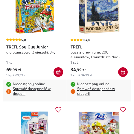
5,0
4,0
TREFL
Spy Guy Junior
TREFL
gra planszowa, Zwierzaki, 3+;
puzzle drewniane, 200
elementów, Gwiaździsta Noc -
Vincent van Gogh
1 kg
1 szt.
69
34
,
99 zł
,
99 zł
1 kg = 69,99 zł
1 szt. = 34,99 zł
Niedostępny online
Niedostępny online
Sprawdź dostępność w
Sprawdź dostępność w
drogerii
drogerii