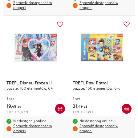
Sprawdź dostępność w
Sprawdź dostępność w
drogerii
drogerii
TREFL
Disney Frozen II
TREFL
Paw Patrol
puzzle, 160 elementów, 6+
puzzle, 160 elementów, 6+;
1 szt.
1 szt.
19
21
,
49 zł
,
49 zł
1 szt. = 19,49 zł
1 szt. = 21,49 zł
Niedostępny online
Niedostępny online
Sprawdź dostępność w
Sprawdź dostępność w
drogerii
drogerii