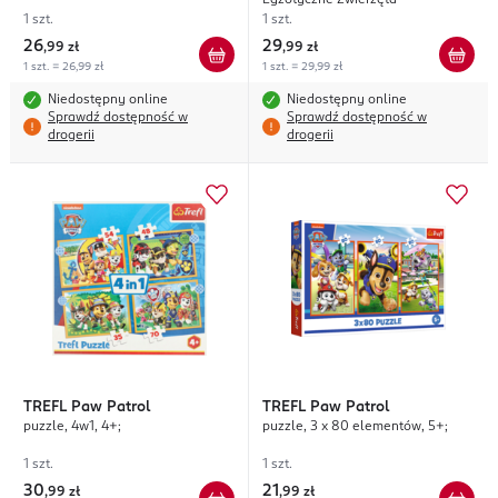
Egzotyczne Zwierzęta
1 szt.
1 szt.
26
29
,
99 zł
,
99 zł
1 szt. = 26,99 zł
1 szt. = 29,99 zł
Niedostępny online
Niedostępny online
Sprawdź dostępność w
Sprawdź dostępność w
drogerii
drogerii
TREFL
Paw Patrol
TREFL
Paw Patrol
puzzle, 4w1, 4+;
puzzle, 3 x 80 elementów, 5+;
1 szt.
1 szt.
30
21
,
99 zł
,
99 zł