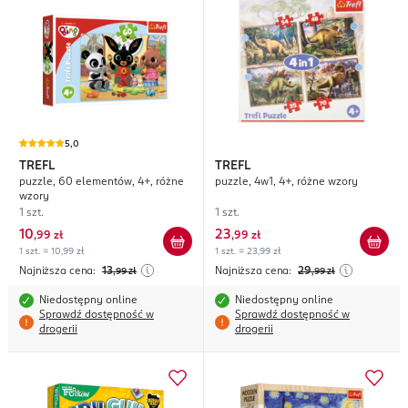
5,0
TREFL
TREFL
puzzle, 60 elementów, 4+, różne
puzzle, 4w1, 4+, różne wzory
wzory
1 szt.
1 szt.
10
23
,
99 zł
,
99 zł
1 szt. = 10,99 zł
1 szt. = 23,99 zł
Najniższa cena:
13
Najniższa cena:
29
,99
zł
,99
zł
Niedostępny online
Niedostępny online
Sprawdź dostępność w
Sprawdź dostępność w
drogerii
drogerii