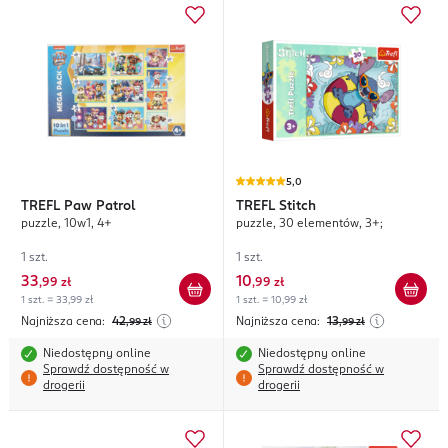
5,0
TREFL
Paw Patrol
TREFL
Stitch
puzzle, 10w1, 4+
puzzle, 30 elementów, 3+;
1 szt.
1 szt.
33
10
,
99 zł
,
99 zł
1 szt. = 33,99 zł
1 szt. = 10,99 zł
Najniższa cena:
42
Najniższa cena:
13
,99
zł
,99
zł
Niedostępny online
Niedostępny online
Sprawdź dostępność w
Sprawdź dostępność w
drogerii
drogerii