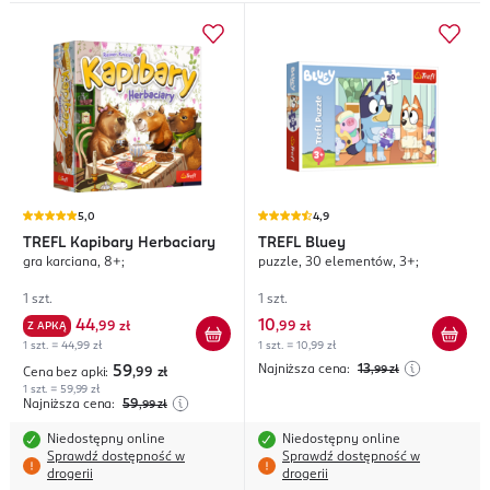
5,0
4,9
TREFL
Kapibary Herbaciary
TREFL
Bluey
gra karciana, 8+;
puzzle, 30 elementów, 3+;
1 szt.
1 szt.
44
10
Z APKĄ
,
99 zł
,
99 zł
1 szt. = 44,99 zł
1 szt. = 10,99 zł
Najniższa cena:
13
59
,99
zł
Cena bez apki:
,99
zł
1 szt. = 59,99 zł
Najniższa cena:
59
,99
zł
Niedostępny online
Niedostępny online
Sprawdź dostępność w
Sprawdź dostępność w
drogerii
drogerii