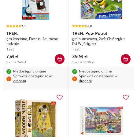
4,9
4,8
TREFL
TREFL
Paw Patrol
gra karciana, Piotruś, 4+, różne
gra planszowa, 2w1: Chińczyk +
rodzaje
Psi Wyścig, 4+;
1 szt.
1 szt.
7
39
,
49 zł
,
99 zł
1 szt. = 7,49 zł
1 szt. = 39,99 zł
Niedostępny online
Niedostępny online
Sprawdź dostępność w
Sprawdź dostępność w
drogerii
drogerii