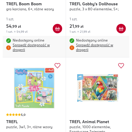
TREFL
Boom Boom
TREFL
Gabby's Dollhouse
gra karciana, 6+, różne wzory
puzzle, 3 x 80 elementów, 5+;
1 szt.
1 szt.
54
21
,
99 zł
,
99 zł
1 szt. = 54,99 zł
1 szt. = 21,99 zł
Niedostępny online
Niedostępny online
Sprawdź dostępność w
Sprawdź dostępność w
drogerii
drogerii
5,0
TREFL
TREFL
Animal Planet
puzzle, 3w1, 3+, różne wzory
puzzle, 1000 elementów,