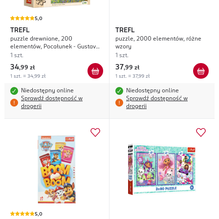
5,0
TREFL
TREFL
puzzle drewniane, 200
puzzle, 2000 elementów, różne
elementów, Pocałunek - Gustav
wzory
Klimt
1 szt.
1 szt.
34
37
,
99 zł
,
99 zł
1 szt. = 34,99 zł
1 szt. = 37,99 zł
Niedostępny online
Niedostępny online
Sprawdź dostępność w
Sprawdź dostępność w
drogerii
drogerii
5,0