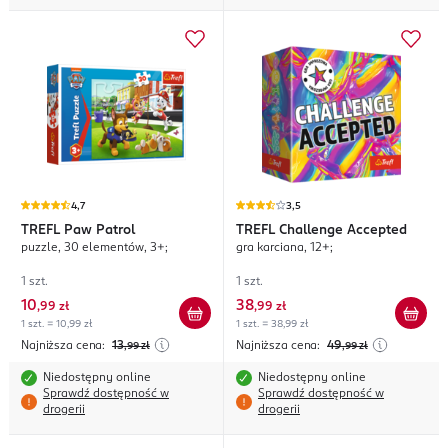
4,7
3,5
TREFL
Paw Patrol
TREFL
Challenge Accepted
puzzle, 30 elementów, 3+;
gra karciana, 12+;
1 szt.
1 szt.
10
38
,
99 zł
,
99 zł
1 szt. = 10,99 zł
1 szt. = 38,99 zł
Najniższa cena:
13
Najniższa cena:
49
,99
zł
,99
zł
Niedostępny online
Niedostępny online
Sprawdź dostępność w
Sprawdź dostępność w
drogerii
drogerii