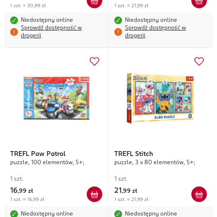
1 szt. = 30,99 zł
1 szt. = 21,99 zł
Niedostępny online
Niedostępny online
Sprawdź dostępność w
Sprawdź dostępność w
drogerii
drogerii
TREFL
Paw Patrol
TREFL
Stitch
puzzle, 100 elementów, 5+;
puzzle, 3 x 80 elementów, 5+;
1 szt.
1 szt.
16
21
,
99 zł
,
99 zł
1 szt. = 16,99 zł
1 szt. = 21,99 zł
Niedostępny online
Niedostępny online