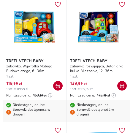
TREFL VTECH BABY
TREFL VTECH BABY
zabawka, Wywrotka Małego
zabawka rozwijająca, Betoniarka
Budowniczego, 6-36m
Kulko-Mieszarka, 12-36m
1 szt.
1 szt.
119
139
,
99 zł
,
99 zł
1 szt. = 119,99 zł
1 szt. = 139,99 zł
Najniższa cena:
153
Najniższa cena:
175
,99
zł
,99
zł
Niedostępny online
Niedostępny online
Sprawdź dostępność w
Sprawdź dostępność w
drogerii
drogerii