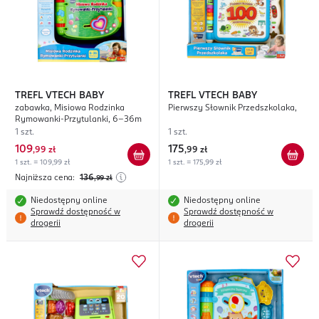
TREFL VTECH BABY
TREFL VTECH BABY
zabawka, Misiowa Rodzinka
Pierwszy Słownik Przedszkolaka,
Rymowanki-Przytulanki, 6-36m
1 szt.
1 szt.
109
175
,
99 zł
,
99 zł
1 szt. = 109,99 zł
1 szt. = 175,99 zł
Najniższa cena:
136
,99
zł
Niedostępny online
Niedostępny online
Sprawdź dostępność w
Sprawdź dostępność w
drogerii
drogerii