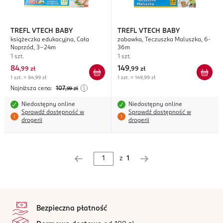
TREFL VTECH BABY
TREFL VTECH BABY
książeczka edukacyjna, Cała
zabawka, Teczuszka Maluszka, 6-
Naprzód, 3-24m
36m
1 szt.
1 szt.
84
149
,
99 zł
,
99 zł
1 szt. = 84,99 zł
1 szt. = 149,99 zł
Najniższa cena:
107
,99
zł
Niedostępny online
Niedostępny online
Sprawdź dostępność w
Sprawdź dostępność w
drogerii
drogerii
z
1
stopka
Bezpieczna płatność