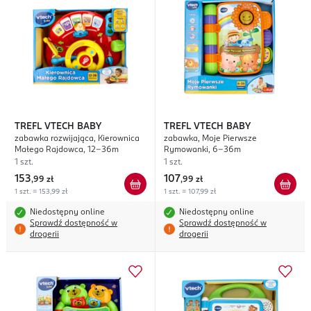
TREFL VTECH BABY
TREFL VTECH BABY
zabawka rozwijająca, Kierownica
zabawka, Moje Pierwsze
Małego Rajdowca, 12-36m
Rymowanki, 6-36m
1 szt.
1 szt.
153
107
,
99 zł
,
99 zł
1 szt. = 153,99 zł
1 szt. = 107,99 zł
Niedostępny online
Niedostępny online
Sprawdź dostępność w
Sprawdź dostępność w
drogerii
drogerii