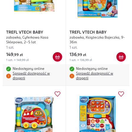
TREFL VTECH BABY
TREFL VTECH BABY
zabawka, Cyferkowa Kasa
zabawka, Książeczka Bajeczka, 9-
Sklepowa, 2-5 lat
36m
1 szt.
1 szt.
149
136
,
99 zł
,
99 zł
1 szt. = 149,99 zł
1 szt. = 136,99 zł
Niedostępny online
Niedostępny online
Sprawdź dostępność w
Sprawdź dostępność w
drogerii
drogerii