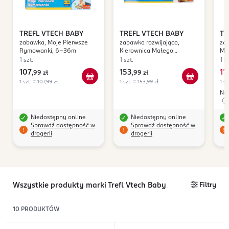
TREFL VTECH BABY
TREFL VTECH BABY
TR
zabawka, Moje Pierwsze
zabawka rozwijająca,
za
Rymowanki, 6-36m
Kierownica Małego
Ma
Rajdowca, 12-36m
36
1 szt.
1 szt.
1 sz
107
153
11
,
99 zł
,
99 zł
1 szt. = 107,99 zł
1 szt. = 153,99 zł
1 sz
Naj
Niedostępny online
Niedostępny online
Sprawdź dostępność w
Sprawdź dostępność w
drogerii
drogerii
Wszystkie produkty marki Trefl Vtech Baby
Filtry
10
PRODUKTÓW