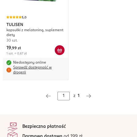
5,0
TULISEN
kapsułki z melatoniną, suplement
diety
30 szt.
19
,
99 zł
1 szt. = 0,67 zł
Niedostępny online
Sprawdź dostępność w
drogerii
z
1
stopka
Bezpieczna płatność
Darmowa dostawa
od 199 zł