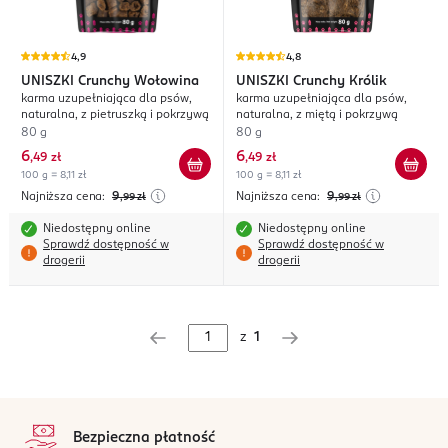
4,9
4,8
UNISZKI
Crunchy Wołowina
UNISZKI
Crunchy Królik
karma uzupełniająca dla psów,
karma uzupełniająca dla psów,
naturalna, z pietruszką i pokrzywą
naturalna, z miętą i pokrzywą
80 g
80 g
6
6
,
49 zł
,
49 zł
100 g = 8,11 zł
100 g = 8,11 zł
Najniższa cena:
9
Najniższa cena:
9
,99
zł
,99
zł
Niedostępny online
Niedostępny online
Sprawdź dostępność w
Sprawdź dostępność w
drogerii
drogerii
z
1
stopka
Bezpieczna płatność