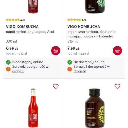
4,8
4,9
VIGO KOMBUCHA
VIGO KOMBUCHA
napój herbaciany, Jagody Acai
organiczna herbata, delikatnie
musująca, ogórek + kolendra
330 ml
315 ml
6
7
,
99 zł
,
99 zł
100 ml = 2,12 zł
100 ml = 2,54 zł
Niedostępny online
Niedostępny online
Sprawdź dostępność w
Sprawdź dostępność w
drogerii
drogerii