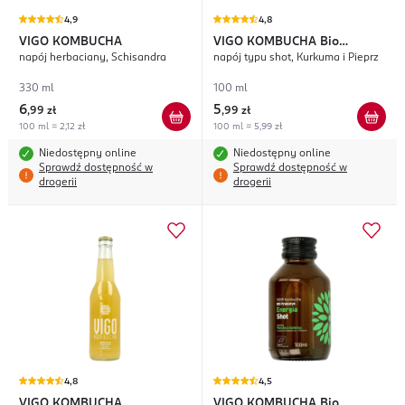
4,9
4,8
VIGO KOMBUCHA
VIGO KOMBUCHA
Bio
napój herbaciany, Schisandra
napój typu shot, Kurkuma i Pieprz
Probiotyk Detox
330 ml
100 ml
6
5
,
99 zł
,
99 zł
100 ml = 2,12 zł
100 ml = 5,99 zł
Niedostępny online
Niedostępny online
Sprawdź dostępność w
Sprawdź dostępność w
drogerii
drogerii
4,8
4,5
VIGO KOMBUCHA
VIGO KOMBUCHA
Bio