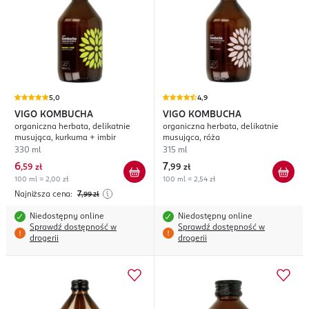
5,0
4,9
VIGO KOMBUCHA
VIGO KOMBUCHA
organiczna herbata, delikatnie
organiczna herbata, delikatnie
musująca, kurkuma + imbir
musująca, róża
330 ml
315 ml
6
7
,
59 zł
,
99 zł
100 ml = 2,00 zł
100 ml = 2,54 zł
Najniższa cena:
7
,99
zł
Niedostępny online
Niedostępny online
Sprawdź dostępność w
Sprawdź dostępność w
drogerii
drogerii