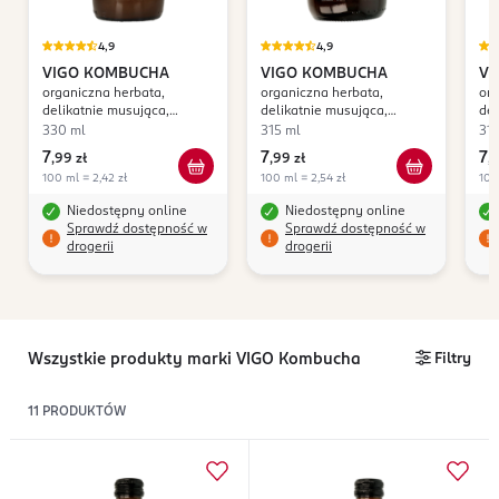
4,9
4,9
VIGO KOMBUCHA
VIGO KOMBUCHA
VI
organiczna herbata,
organiczna herbata,
org
delikatnie musująca,
delikatnie musująca,
del
acerola + imbir
ogórek + kolendra
330 ml
315 ml
315
7
7
7
,
99 zł
,
99 zł
,
9
100 ml = 2,42 zł
100 ml = 2,54 zł
100
Niedostępny online
Niedostępny online
Sprawdź dostępność w
Sprawdź dostępność w
drogerii
drogerii
Wszystkie produkty marki VIGO Kombucha
Filtry
11
PRODUKTÓW