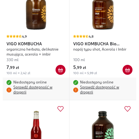
4,9
4,8
VIGO KOMBUCHA
VIGO KOMBUCHA
Bio
organiczna herbata, delikatnie
napój typu shot, Acerola i Imbir
Probiotyk Odporność
musująca, acerola + imbir
330 ml
100 ml
7
5
,
99 zł
,
99 zł
100 ml = 2,42 zł
100 ml = 5,99 zł
Niedostępny online
Niedostępny online
Sprawdź dostępność w
Sprawdź dostępność w
drogerii
drogerii