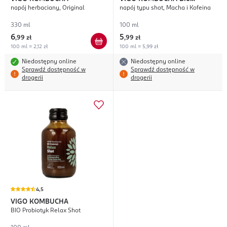
napój herbaciany, Original
napój typu shot, Macha i Kofeina
Probiotyk Energia
330 ml
100 ml
6
5
,
99 zł
,
99 zł
100 ml = 2,12 zł
100 ml = 5,99 zł
Niedostępny online
Niedostępny online
Sprawdź dostępność w
Sprawdź dostępność w
drogerii
drogerii
4,5
VIGO KOMBUCHA
BIO Probiotyk Relax Shot