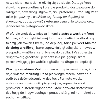
nasze ciała i owłosienie różnią się od siebie. Dlatego Veet
stawia na personalizację i oferuje produkty dostosowane do
różnych typów skóry, stylów życia i preferencji. Produkty Veet,
takie jak
plastry z woskiem
czy
kremy do depilacji
, są
stworzone, aby zapewnić skuteczne usuwanie włosów oraz
jednocześnie pielęgnować skórę.
W ofercie znajdziesz między innymi
plastry z woskiem Veet
Minima
, które dzięki żelowej formule są delikatne dla skóry
twarzy, jak również kremy do depilacji, takie jak
Veet Minima
do skóry wrażliwej
, które zapewniają gładką skórę nawet w
przypadku wrażliwej cery. Kremy do depilacji Veet oferują
długotrwałą gładkość i jednocześnie pielęgnują skórę,
pozostawiając ją jedwabiście gładką na długo po depilacji.
Plastry z woskiem Veet
to łatwe w użyciu rozwiązanie, które
daje świetne rezultaty już za pierwszym razem, nawet dla
osób bez doświadczenia w depilacji. Formuła wosku,
wzbogacona o składniki pielęgnujące, zapewnia efekt
gładkości, a szeroki wybór produktów pozwala dostosować
depilację do indywidualnych potrzeb skóry, od normalnej po
suchą i wrażliwą.