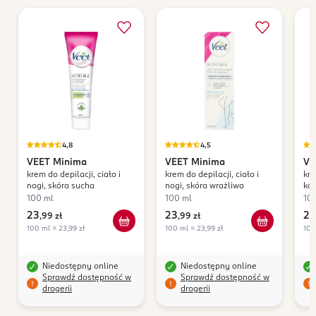
4,8
4,5
VEET
Minima
VEET
Minima
VE
krem do depilacji, ciało i
krem do depilacji, ciało i
kre
nogi, skóra sucha
nogi, skóra wrażliwa
każ
100 ml
100 ml
10
23
23
27
,
99 zł
,
99 zł
100 ml = 23,99 zł
100 ml = 23,99 zł
100
Niedostępny online
Niedostępny online
Sprawdź dostępność w
Sprawdź dostępność w
drogerii
drogerii