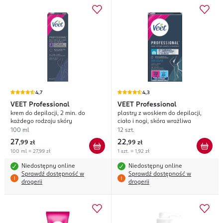
4,7
4,3
VEET
Professional
VEET
Professional
krem do depilacji, 2 min. do
plastry z woskiem do depilacji,
każdego rodzaju skóry
ciało i nogi, skóra wrażliwa
100 ml
12 szt.
27
22
,
99 zł
,
99 zł
100 ml = 27,99 zł
1 szt. = 1,92 zł
Niedostępny online
Niedostępny online
Sprawdź dostępność w
Sprawdź dostępność w
drogerii
drogerii