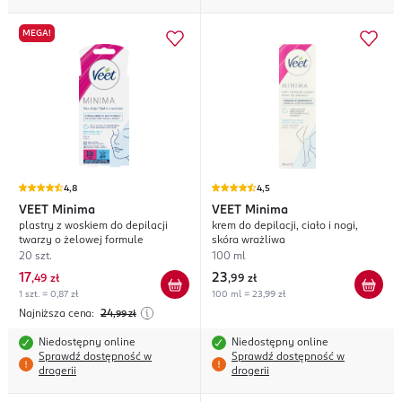
MEGA!
4,8
4,5
VEET
Minima
VEET
Minima
plastry z woskiem do depilacji
krem do depilacji, ciało i nogi,
twarzy o żelowej formule
skóra wrażliwa
20 szt.
100 ml
17
23
,
49 zł
,
99 zł
1 szt. = 0,87 zł
100 ml = 23,99 zł
Najniższa cena:
24
,99
zł
Niedostępny online
Niedostępny online
Sprawdź dostępność w
Sprawdź dostępność w
drogerii
drogerii