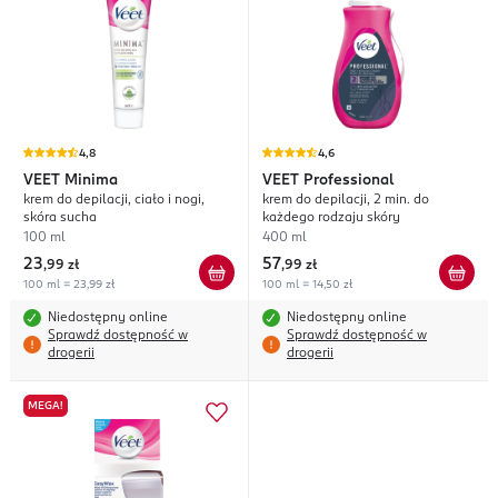
4,8
4,6
VEET
Minima
VEET
Professional
krem do depilacji, ciało i nogi,
krem do depilacji, 2 min. do
skóra sucha
każdego rodzaju skóry
100 ml
400 ml
23
57
,
99 zł
,
99 zł
100 ml = 23,99 zł
100 ml = 14,50 zł
Niedostępny online
Niedostępny online
Sprawdź dostępność w
Sprawdź dostępność w
drogerii
drogerii
MEGA!