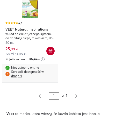
4,9
VEET
Natural Inspirations
wkład do elektrycznego systemu
do depilacji ciepłym woskiem, do
wszystkich typów skóry
50 ml
25
,
99 zł
100 ml = 51,98 zł
Najniższa cena:
36
,99
zł
Niedostępny online
Sprawdź dostępność w
drogerii
z
1
Veet
to marka, która wierzy, że każda kobieta jest inna, a