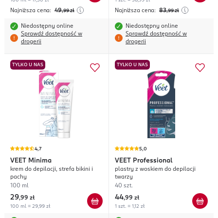
100 ml = 17,50 zł
1 szt. = 58,99 zł
Najniższa cena:
49
Najniższa cena:
83
,99
zł
,99
zł
Niedostępny online
Niedostępny online
Sprawdź dostępność w
Sprawdź dostępność w
drogerii
drogerii
TYLKO U NAS
TYLKO U NAS
4,7
5,0
VEET
Minima
VEET
Professional
krem do depilacji, strefa bikini i
plastry z woskiem do depilacji
pachy
twarzy
100 ml
40 szt.
29
44
,
99 zł
,
99 zł
100 ml = 29,99 zł
1 szt. = 1,12 zł