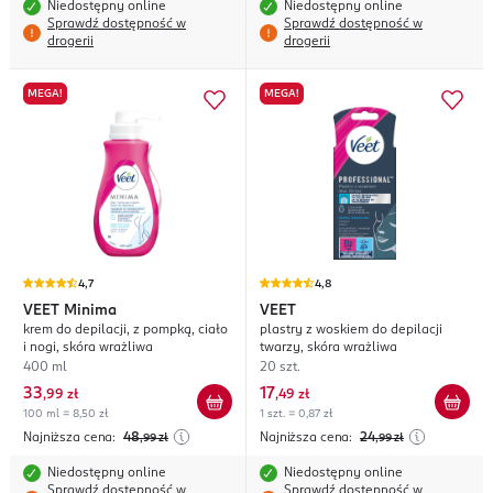
Niedostępny online
Niedostępny online
Sprawdź dostępność w
Sprawdź dostępność w
drogerii
drogerii
MEGA!
MEGA!
4,7
4,8
VEET
Minima
VEET
krem do depilacji, z pompką, ciało
plastry z woskiem do depilacji
i nogi, skóra wrażliwa
twarzy, skóra wrażliwa
400 ml
20 szt.
33
17
,
99 zł
,
49 zł
100 ml = 8,50 zł
1 szt. = 0,87 zł
Najniższa cena:
48
Najniższa cena:
24
,99
zł
,99
zł
Niedostępny online
Niedostępny online
Sprawdź dostępność w
Sprawdź dostępność w