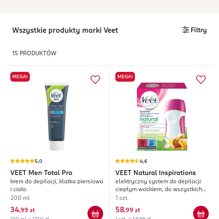
Wszystkie produkty marki Veet
Filtry
15
PRODUKTÓW
MEGA!
MEGA!
5,0
4,6
VEET
Men Total Pro
VEET
Natural Inspirations
krem do depilacji, klatka piersiowa
elektryczny system do depilacji
i ciało
ciepłym woskiem, do wszystkich
typów skóry
200 ml
1 szt.
34
58
,
99 zł
,
99 zł