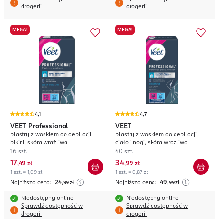
drogerii
drogerii
MEGA!
MEGA!
4,1
4,7
VEET
Professional
VEET
plastry z woskiem do depilacji
plastry z woskiem do depilacji,
bikini, skóra wrażliwa
ciało i nogi, skóra wrażliwa
16 szt.
40 szt.
17
34
,
49 zł
,
99 zł
1 szt. = 1,09 zł
1 szt. = 0,87 zł
Najniższa cena:
24
Najniższa cena:
49
,99
zł
,99
zł
Niedostępny online
Niedostępny online
Sprawdź dostępność w
Sprawdź dostępność w
drogerii
drogerii