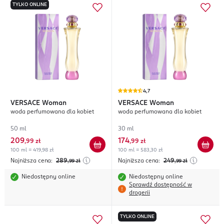
TYLKO ONLINE
4,7
VERSACE
Woman
VERSACE
Woman
woda perfumowana dla kobiet
woda perfumowana dla kobiet
50 ml
30 ml
209
174
,
99 zł
,
99 zł
100 ml = 419,98 zł
100 ml = 583,30 zł
Najniższa cena:
289
Najniższa cena:
249
,99
zł
,99
zł
Niedostępny online
Niedostępny online
Sprawdź dostępność w
drogerii
TYLKO ONLINE