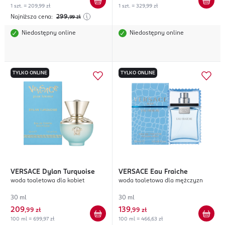
1 szt. = 209,99 zł
1 szt. = 329,99 zł
Najniższa cena:
299
,99
zł
Niedostępny online
Niedostępny online
TYLKO ONLINE
TYLKO ONLINE
VERSACE
Dylan Turquoise
VERSACE
Eau Fraiche
woda toaletowa dla kobiet
woda toaletowa dla mężczyzn
30 ml
30 ml
209
139
,
99 zł
,
99 zł
100 ml = 699,97 zł
100 ml = 466,63 zł