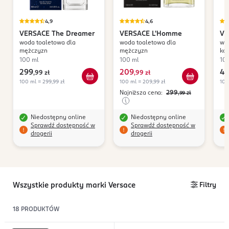
4,9
4,6
VERSACE
The Dreamer
VERSACE
L'Homme
VE
woda toaletowa dla
woda toaletowa dla
wo
mężczyzn
mężczyzn
kob
100 ml
100 ml
10
299
209
41
,
99 zł
,
99 zł
100 ml = 299,99 zł
100 ml = 209,99 zł
100
Najniższa cena:
299
,99
zł
Niedostępny online
Niedostępny online
Sprawdź dostępność w
Sprawdź dostępność w
drogerii
drogerii
Wszystkie produkty marki Versace
Filtry
18
PRODUKTÓW