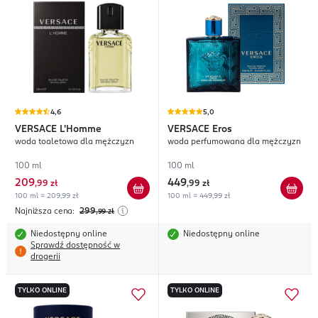
4,6
5,0
VERSACE
L'Homme
VERSACE
Eros
woda toaletowa dla mężczyzn
woda perfumowana dla mężczyzn
100 ml
100 ml
209
449
,
99 zł
,
99 zł
100 ml = 209,99 zł
100 ml = 449,99 zł
Najniższa cena:
299
,99
zł
Niedostępny online
Niedostępny online
Sprawdź dostępność w
drogerii
TYLKO ONLINE
TYLKO ONLINE