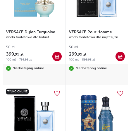
VERSACE
Dylan Turquoise
VERSACE
Pour Homme
woda toaletowa dla kobiet
woda toaletowa dla mężczyzn
50 ml
50 ml
399
299
,
99 zł
,
99 zł
100 ml = 799,98 zł
100 ml = 599,98 zł
Niedostępny online
Niedostępny online
TYLKO ONLINE