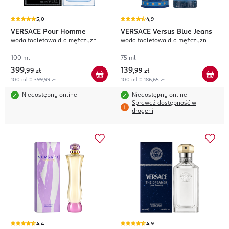
5,0
4,9
VERSACE
Pour Homme
VERSACE
Versus Blue Jeans
woda toaletowa dla mężczyzn
woda toaletowa dla mężczyzn
100 ml
75 ml
399
139
,
99 zł
,
99 zł
100 ml = 399,99 zł
100 ml = 186,65 zł
Niedostępny online
Niedostępny online
Sprawdź dostępność w
drogerii
4,4
4,9