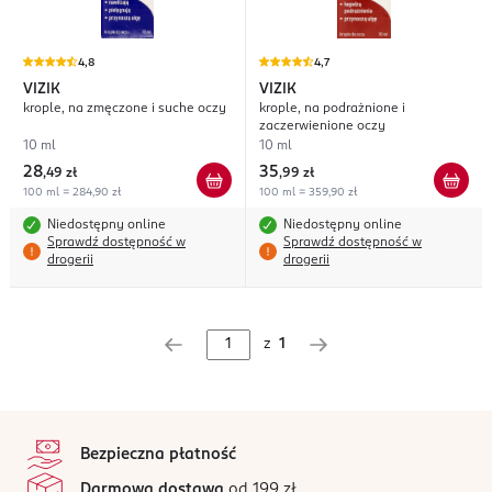
4,8
4,7
VIZIK
VIZIK
krople, na zmęczone i suche oczy
krople, na podrażnione i
zaczerwienione oczy
10 ml
10 ml
28
35
,
49 zł
,
99 zł
100 ml = 284,90 zł
100 ml = 359,90 zł
Niedostępny online
Niedostępny online
Sprawdź dostępność w
Sprawdź dostępność w
drogerii
drogerii
z
1
stopka
Bezpieczna płatność
Darmowa dostawa
od 199 zł