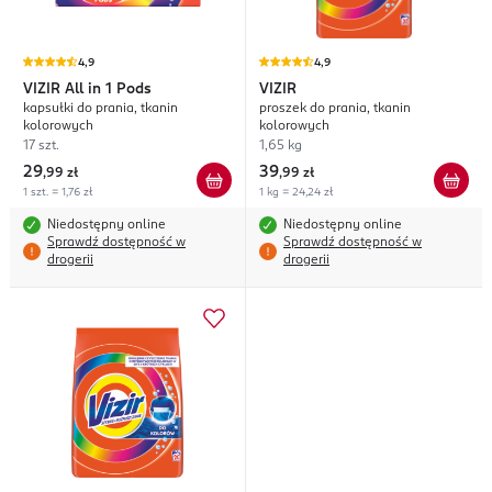
4,9
4,9
VIZIR
All in 1 Pods
VIZIR
kapsułki do prania, tkanin
proszek do prania, tkanin
kolorowych
kolorowych
17 szt.
1,65 kg
29
39
,
99 zł
,
99 zł
1 szt. = 1,76 zł
1 kg = 24,24 zł
Niedostępny online
Niedostępny online
Sprawdź dostępność w
Sprawdź dostępność w
drogerii
drogerii