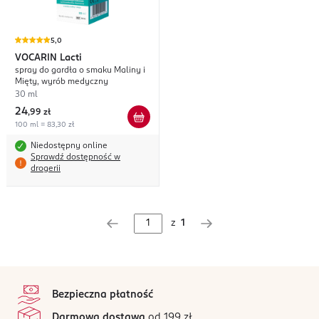
5,0
VOCARIN
Lacti
spray do gardła o smaku Maliny i
Mięty, wyrób medyczny
30 ml
24
,
99 zł
100 ml = 83,30 zł
Niedostępny online
Sprawdź dostępność w
drogerii
z
1
stopka
Bezpieczna płatność
Darmowa dostawa
od 199 zł