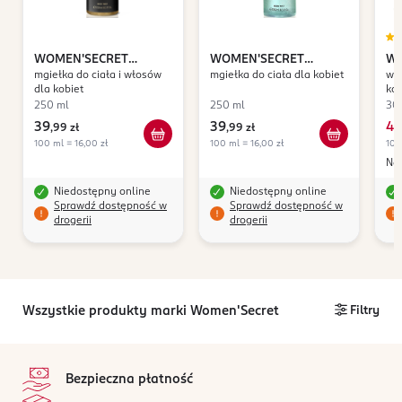
WOMEN'SECRET
WOMEN'SECRET
WO
mgiełka do ciała i włosów
mgiełka do ciała dla kobiet
wo
Passionate Treasure
Precious Elixir
In
dla kobiet
kob
250 ml
250 ml
30
39
39
49
,
99 zł
,
99 zł
100 ml = 16,00 zł
100 ml = 16,00 zł
100
Naj
Niedostępny online
Niedostępny online
Sprawdź dostępność w
Sprawdź dostępność w
drogerii
drogerii
Wszystkie produkty marki Women'Secret
Filtry
stopka
Bezpieczna płatność