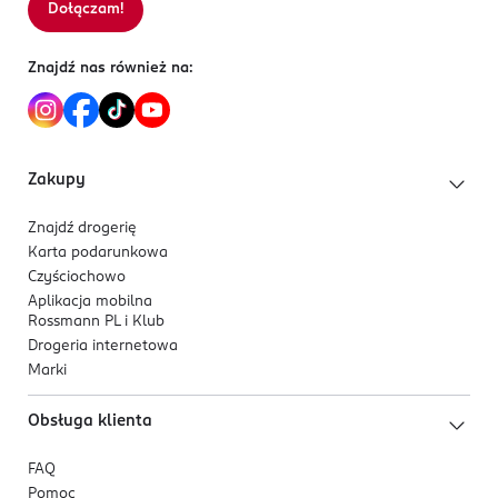
Dołączam!
Sortowanie wg
data: od najnowszej
ul. Salsy 2
02-823 Warszawa
Znajdź nas również na:
Kod EAN
8 436581 945348
Zakupy
Znajdź drogerię
Karta podarunkowa
Czyściochowo
Aplikacja mobilna
Rossmann PL i Klub
Drogeria internetowa
Marki
Obsługa klienta
FAQ
Pomoc