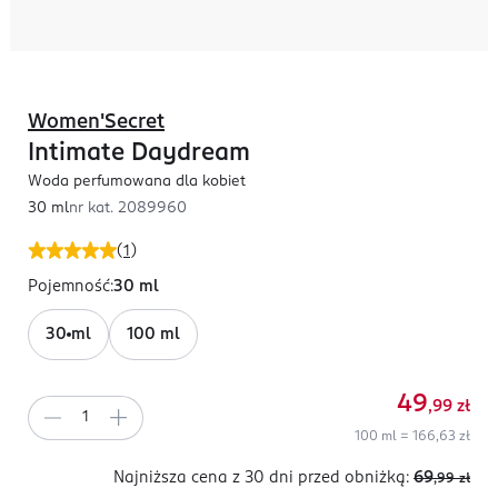
Women'Secret
Intimate Daydream
Woda perfumowana dla kobiet
30 ml
nr kat.
2089960
(
1
)
Pojemność
:
30 ml
30 ml
100 ml
49
,99
zł
100 ml = 166,63 zł
Najniższa cena z 30 dni
przed obniżką:
69
,99
zł