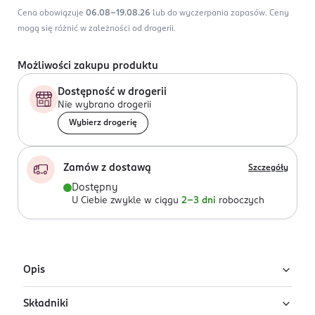
Cena obowiązuje
06.08-19.08.26
lub do wyczerpania zapasów.
Ceny
mogą się różnić w zależności od drogerii.
Możliwości zakupu produktu
Dostępność w drogerii
Nie wybrano drogerii
Wybierz drogerię
Zamów z dostawą
Szczegóły
Dostępny
U Ciebie zwykle w ciągu
2-3 dni
roboczych
Opis
Składniki
Women’Secret Intimate Daydream to woda