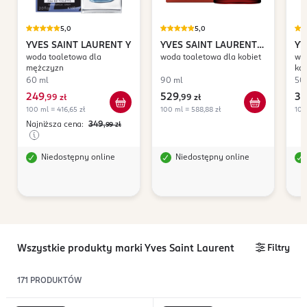
5,0
5,0
YVES SAINT LAURENT
Y
YVES SAINT LAURENT
YV
woda toaletowa dla
woda toaletowa dla kobiet
wo
Opium
Li
mężczyzn
kob
60 ml
90 ml
50
249
529
39
,
99 zł
,
99 zł
100 ml = 416,65 zł
100 ml = 588,88 zł
100
Najniższa cena:
349
,99
zł
Niedostępny online
Niedostępny online
Wszystkie produkty marki Yves Saint Laurent
Filtry
171
PRODUKTÓW