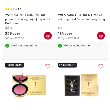
5,0
YVES SAINT LAURENT
All
YVES SAINT LAURENT
Make
puder do twarzy, brązujący, nr 02
róż do policzków, nr 54 Berry Bang
Hours Hyper Bronze
Me Blush
Buff Dune
8,5 g
6 g
229
184
,
99 zł
,
99 zł
100 g = 2705,76 zł
100 g = 3083,17 zł
Niedostępny online
Niedostępny online
TYLKO ONLINE
TYLKO ONLINE