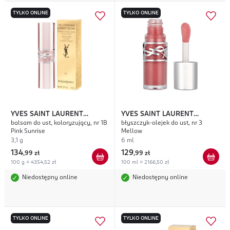
TYLKO ONLINE
TYLKO ONLINE
YVES SAINT LAURENT
YVES SAINT LAURENT
balsam do ust, koloryzujący, nr 1B
błyszczyk-olejek do ust, nr 3
Loveshine Candy Glow
Loveshine Plumping
Pink Sunrise
Mellow
3,1 g
6 ml
134
129
,
99 zł
,
99 zł
100 g = 4354,52 zł
100 ml = 2166,50 zł
Niedostępny online
Niedostępny online
TYLKO ONLINE
TYLKO ONLINE