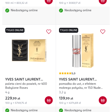
100 ml = 833,32 zł
100 g = 3083,17 zł
Niedostępny online
Niedostępny online
TYLKO ONLINE
TYLKO ONLINE
5,0
YVES SAINT LAURENT
YVES SAINT LAURENT
paleta cieni do powiek, nr 400
pomadka do ust, z efektem
Couture Mini Clutch
Loveshine
Babylone Roses
mokrego połysku, nr 150 Nude
Lingerie
4 g
3,2 g
229
139
,
99 zł
,
99 zł
100 g = 5749,75 zł
100 g = 4374,69 zł
Niedostępny online
Niedostępny online