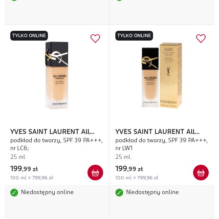
TYLKO ONLINE
TYLKO ONLINE
YVES SAINT LAURENT
All
YVES SAINT LAURENT
All
podkład do twarzy, SPF 39 PA+++,
podkład do twarzy, SPF 39 PA+++,
Hours
Hours
nr LC6;
nr LW1
25 ml
25 ml
199
199
,
99 zł
,
99 zł
100 ml = 799,96 zł
100 ml = 799,96 zł
Niedostępny online
Niedostępny online