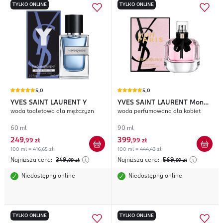
TYLKO ONLINE
TYLKO ONLINE
5,0
5,0
YVES SAINT LAURENT
Y
YVES SAINT LAURENT
Mon
woda toaletowa dla mężczyzn
woda perfumowana dla kobiet
Paris
60 ml
90 ml
249
399
,
99 zł
,
99 zł
100 ml = 416,65 zł
100 ml = 444,43 zł
Najniższa cena:
349
Najniższa cena:
569
,99
zł
,99
zł
Niedostępny online
Niedostępny online
TYLKO ONLINE
TYLKO ONLINE