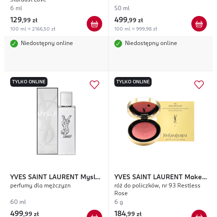
Stardust Love
6 ml
50 ml
129
499
,
99 zł
,
99 zł
100 ml = 2166,50 zł
100 ml = 999,98 zł
Niedostępny online
Niedostępny online
TYLKO ONLINE
TYLKO ONLINE
YVES SAINT LAURENT
Myslf
YVES SAINT LAURENT
Make
perfumy dla mężczyzn
róż do policzków, nr 93 Restless
L'Absolu
Me Blush
Rose
60 ml
6 g
499
184
,
99 zł
,
99 zł