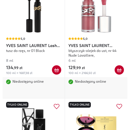
5,0
5,0
YVES SAINT LAURENT
Lash
YVES SAINT LAURENT
tusz do rzęs, nr 01 Black
błyszczyk-olejek do ust, nr 44
Clash
Loveshine Plumping
Nude Lavaillere,
8 ml
6 ml
134
129
,
99 zł
,
99 zł
100 ml = 1687,38 zł
100 ml = 2166,50 zł
Niedostępny online
Niedostępny online
TYLKO ONLINE
TYLKO ONLINE