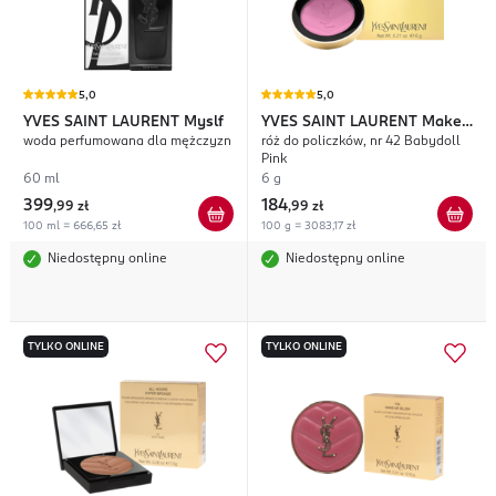
5,0
5,0
YVES SAINT LAURENT
Myslf
YVES SAINT LAURENT
Make
woda perfumowana dla mężczyzn
róż do policzków, nr 42 Babydoll
Me Blush
Pink
60 ml
6 g
399
184
,
99 zł
,
99 zł
100 ml = 666,65 zł
100 g = 3083,17 zł
Niedostępny online
Niedostępny online
TYLKO ONLINE
TYLKO ONLINE