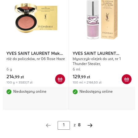
YVES SAINT LAURENT
Make
YVES SAINT LAURENT
róż do policzków, nr 06 Rose Haze
błyszczyk-olejek do ust, nr 1
Me Blush
Loveshine Plumping
Thunder Stealer,
6 g
6 ml
214
129
,
99 zł
,
99 zł
100 g = 3583,17 zł
100 ml = 2166,50 zł
Niedostępny online
Niedostępny online
z
8