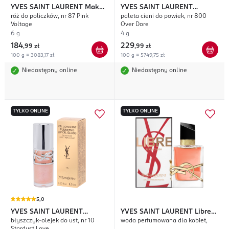
YVES SAINT LAURENT
Make
YVES SAINT LAURENT
róż do policzków, nr 87 Pink
paleta cieni do powiek, nr 800
Me Blush
Couture Mini Clutch
Voltage
Over Dore
6 g
4 g
184
229
,
99 zł
,
99 zł
100 g = 3083,17 zł
100 g = 5749,75 zł
Niedostępny online
Niedostępny online
TYLKO ONLINE
TYLKO ONLINE
5,0
YVES SAINT LAURENT
YVES SAINT LAURENT
Libre
błyszczyk-olejek do ust, nr 10
woda perfumowana dla kobiet,
Loveshine Plumping
Berry Crush