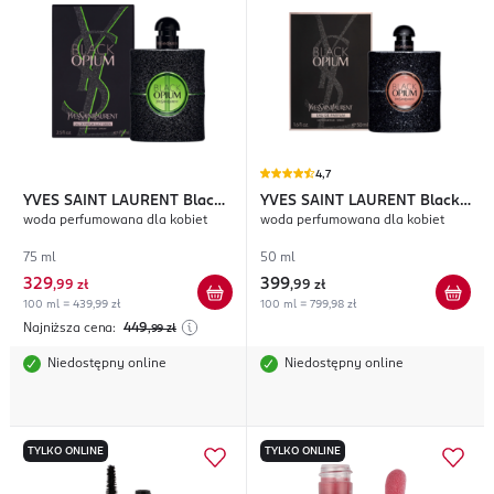
4,7
YVES SAINT LAURENT
Black
YVES SAINT LAURENT
Black
woda perfumowana dla kobiet
woda perfumowana dla kobiet
Opium Illicit Green
Opium
75 ml
50 ml
329
399
,
99 zł
,
99 zł
100 ml = 439,99 zł
100 ml = 799,98 zł
Najniższa cena:
449
,99
zł
Niedostępny online
Niedostępny online
TYLKO ONLINE
TYLKO ONLINE