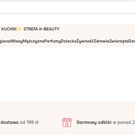
 W KUCHNI
✨ STREFA K-BEAUTY
igiena
Włosy
Mężczyzna
Perfumy
Dziecko
Żywność
Zdrowie
Zwierzęta
Dom
 dostawa
od 199 zł
Darmowy odbiór
w ponad 2