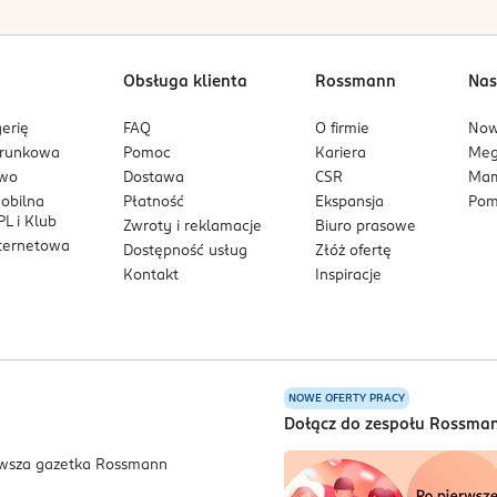
Obsługa klienta
Rossmann
Nas
erię
FAQ
O firmie
No
arunkowa
Pomoc
Kariera
Me
owo
Dostawa
CSR
Mam
mobilna
Płatność
Ekspansja
Pom
L i Klub
Zwroty i reklamacje
Biuro prasowe
nternetowa
Dostępność usług
Złóż ofertę
Kontakt
Inspiracje
NOWE OFERTY PRACY
a
Dołącz do zespołu Rossma