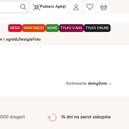
Pobierz Apkę!
MEGA!
MAM WIĘCEJ
NOWE
TYLKO U NAS
TYLKO ONLINE
 i ogród
Lifestyle
Foto
Sortowanie
domyślnie
000 drogerii
14 dni na zwrot zakupów