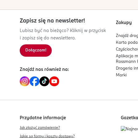
Zapisz się na newsletter!
Zakupy
Lubisz być na bieżąco? Kliknij w przycisk
Znajdź drog
i zapisz się do newslettera.
Karta pod
Czyścioch
Dołączam!
Aplikacja 
Rossmann P
Drogeria i
Znajdź nas również na:
Marki
Przydatne informacje
Gazetk
Jak złożyć zamówienie?
Jakie są formy i koszty dostawy?