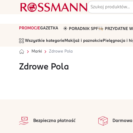
PROMOCJE
GAZETKA
☀️ PORADNIK SPF
🧑🏻‍🍳 PRZYDATNE
Wszystkie kategorie
Makijaż i paznokcie
Pielęgnacja i h
Marki
Zdrowe Pola
Zdrowe Pola
stopka
Bezpieczna płatność
Darmowa