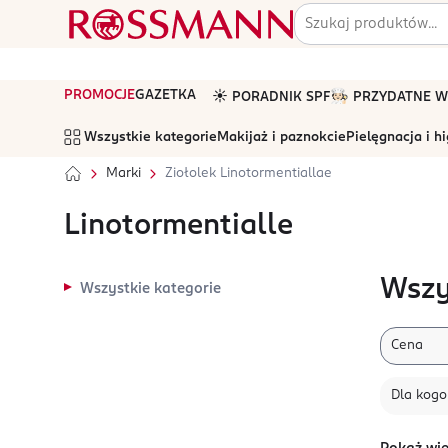
PROMOCJE
GAZETKA
☀️ PORADNIK SPF
🧑🏻‍🍳 PRZYDATNE
Wszystkie kategorie
Makijaż i paznokcie
Pielęgnacja i h
Marki
Ziołolek Linotormentiallae
Linotormentialle
Wszy
Wszystkie kategorie
Cena
Dla kogo