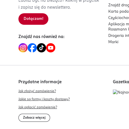
Lubisz być na bieżąco? Kliknij w przycisk
Znajdź drog
i zapisz się do newslettera.
Karta pod
Czyścioch
Dołączam!
Aplikacja 
Rossmann P
Drogeria i
Znajdź nas również na:
Marki
Przydatne informacje
Gazetk
Jak złożyć zamówienie?
Jakie są formy i koszty dostawy?
Jak opłacić zamówienie?
Zobacz więcej