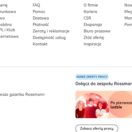
erię
FAQ
O firmie
No
arunkowa
Pomoc
Kariera
Me
owo
Dostawa
CSR
Mam
mobilna
Płatność
Ekspansja
Pom
L i Klub
Zwroty i reklamacje
Biuro prasowe
nternetowa
Dostępność usług
Złóż ofertę
Kontakt
Inspiracje
NOWE OFERTY PRACY
a
Dołącz do zespołu Rossma
Zobacz oferty pracy