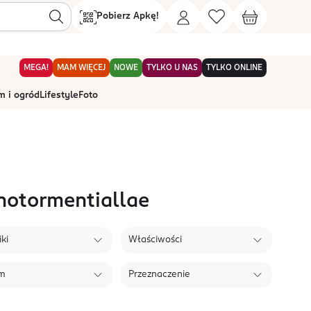
Pobierz Apkę!
MEGA!
MAM WIĘCEJ
NOWE
TYLKO U NAS
TYLKO ONLINE
 i ogród
Lifestyle
Foto
notormentiallae
ki
Właściwości
em
Przeznaczenie