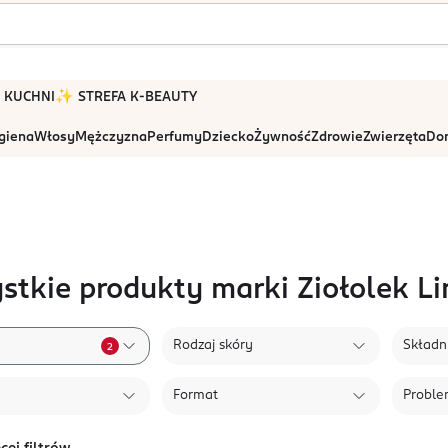
 W KUCHNI
✨ STREFA K-BEAUTY
igiena
Włosy
Mężczyzna
Perfumy
Dziecko
Żywność
Zdrowie
Zwierzęta
Dom
stkie produkty marki Ziołolek Li
Rodzaj skóry
Składni
2
Format
Probl