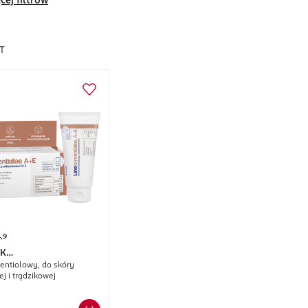
cej filtrów
T
,9
EK
entiolowy, do skóry
RMENTIALLAE
A+E
j i trądzikowej