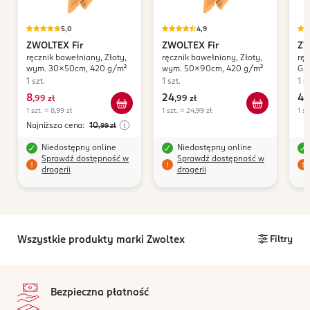
5,0
4,9
ZWOLTEX
Fir
ZWOLTEX
Fir
ZW
ręcznik bawełniany, Złoty,
ręcznik bawełniany, Złoty,
ręc
wym. 30x50cm, 420 g/m²
wym. 50x90cm, 420 g/m²
Gr
42
1 szt.
1 szt.
1 sz
8
24
47
,
99 zł
,
99 zł
1 szt. = 8,99 zł
1 szt. = 24,99 zł
1 sz
Najniższa cena:
10
,99
zł
Niedostępny online
Niedostępny online
Sprawdź dostępność w
Sprawdź dostępność w
drogerii
drogerii
Wszystkie produkty marki Zwoltex
Filtry
stopka
Bezpieczna płatność