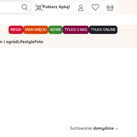
Pobierz Apkę!
MEGA!
MAM WIĘCEJ
NOWE
TYLKO U NAS
TYLKO ONLINE
 i ogród
Lifestyle
Foto
Sortowanie
domyślnie