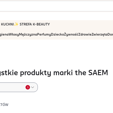
 W KUCHNI
✨ STREFA K-BEAUTY
igiena
Włosy
Mężczyzna
Perfumy
Dziecko
Żywność
Zdrowie
Zwierzęta
Dom
stkie produkty marki the SAEM
1
KTÓW