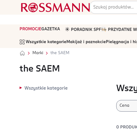
PROMOCJE
GAZETKA
☀️ PORADNIK SPF
🧑🏻‍🍳 PRZYDATNE
Wszystkie kategorie
Makijaż i paznokcie
Pielęgnacja i h
Marki
the SAEM
the SAEM
Wszy
Wszystkie kategorie
Cena
0
PRODU