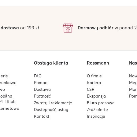
 dostawa
od 199 zł
Darmowy odbiór
w ponad 2
Obsługa klienta
Rossmann
Nas
erię
FAQ
O firmie
No
arunkowa
Pomoc
Kariera
Me
owo
Dostawa
CSR
Mam
mobilna
Płatność
Ekspansja
Pom
L i Klub
Zwroty i reklamacje
Biuro prasowe
nternetowa
Dostępność usług
Złóż ofertę
Kontakt
Inspiracje