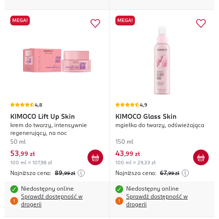
MEGA!
MEGA!
4,8
4,9
KIMOCO
Lift Up Skin
KIMOCO
Glass Skin
krem do twarzy, intensywnie
mgiełka do twarzy, odświeżająca
regenerujący, na noc
50 ml
150 ml
53
43
,
99 zł
,
99 zł
100 ml = 107,98 zł
100 ml = 29,33 zł
Najniższa cena:
89
Najniższa cena:
67
,99
zł
,99
zł
Niedostępny online
Niedostępny online
Sprawdź dostępność w
Sprawdź dostępność w
drogerii
drogerii