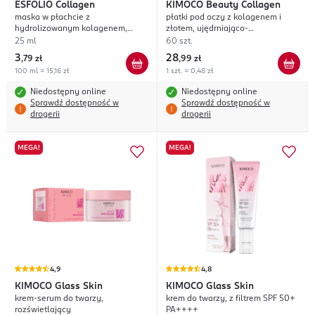
ESFOLIO
Collagen
KIMOCO
Beauty Collagen
maska w płachcie z
płatki pod oczy z kolagenem i
hydrolizowanym kolagenem,
złotem, ujędrniająco-
ujędrniająca
rozświetlające
25 ml
60 szt.
3
28
,
79 zł
,
99 zł
100 ml = 15,16 zł
1 szt. = 0,48 zł
Niedostępny online
Niedostępny online
Sprawdź dostępność w
Sprawdź dostępność w
drogerii
drogerii
MEGA!
MEGA!
4,9
4,8
KIMOCO
Glass Skin
KIMOCO
Glass Skin
krem-serum do twarzy,
krem do twarzy, z filtrem SPF 50+
rozświetlający
PA++++