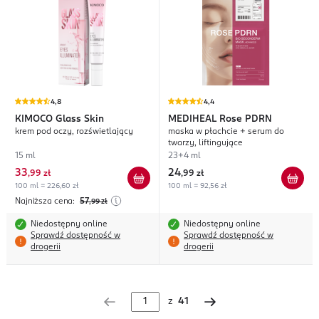
4,8
4,4
KIMOCO
Glass Skin
MEDIHEAL
Rose PDRN
krem pod oczy, rozświetlający
maska w płachcie + serum do
twarzy, liftingujące
15 ml
23+4 ml
33
24
,
99 zł
,
99 zł
100 ml = 226,60 zł
100 ml = 92,56 zł
Najniższa cena:
57
,99
zł
Niedostępny online
Niedostępny online
Sprawdź dostępność w
Sprawdź dostępność w
drogerii
drogerii
z
41