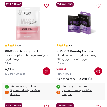
TYLKO U NAS
TYLKO U NAS
4,9
4,8
KIMOCO
Beauty Snail
KIMOCO
Beauty Collagen
maska w płachcie, regenerująco-
płatki pod oczy, hydrożelowe,
ujędrniająca
liftingująco-nawilżające
23 ml
10 szt.
4
9
,
79 zł
,
99 zł
100 ml = 20,83 zł
1 szt. = 1,00 zł
Najniższa cena:
12
,49
zł
Niedostępny online
Niedostępny online
Sprawdź dostępność w
Sprawdź dostępność w
drogerii
drogerii
TYLKO U NAS
TYLKO U NAS