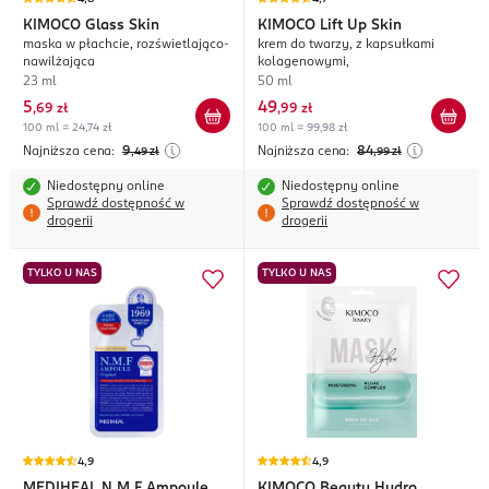
KIMOCO
Glass Skin
KIMOCO
Lift Up Skin
maska w płachcie, rozświetlająco-
krem do twarzy, z kapsułkami
nawilżająca
kolagenowymi,
23 ml
50 ml
5
49
,
69 zł
,
99 zł
100 ml = 24,74 zł
100 ml = 99,98 zł
Najniższa cena:
9
Najniższa cena:
84
,49
zł
,99
zł
Niedostępny online
Niedostępny online
Sprawdź dostępność w
Sprawdź dostępność w
drogerii
drogerii
TYLKO U NAS
TYLKO U NAS
4,9
4,9
MEDIHEAL
N.M.F Ampoule
KIMOCO
Beauty Hydro