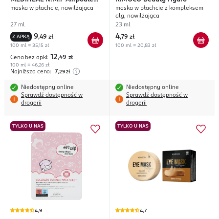
maska w płachcie, nawilżająca
maska w płachcie z kompleksem
Original
alg, nawilżająca
27 ml
23 ml
9
4
Z APKĄ
,
49 zł
,
79 zł
100 ml = 35,15 zł
100 ml = 20,83 zł
12
Cena bez apki:
,49
zł
100 ml = 46,26 zł
Najniższa cena:
7
,29
zł
Niedostępny online
Niedostępny online
Sprawdź dostępność w
Sprawdź dostępność w
drogerii
drogerii
TYLKO U NAS
TYLKO U NAS
4,9
4,7