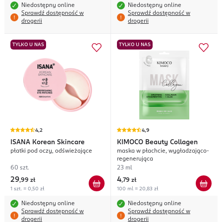
Niedostępny online
Niedostępny online
Sprawdź dostępność w
Sprawdź dostępność w
drogerii
drogerii
TYLKO U NAS
TYLKO U NAS
4,2
4,9
ISANA
Korean Skincare
KIMOCO
Beauty Collagen
płatki pod oczy, odświeżające
maska w płachcie, wygładzająco-
regenerująca
60 szt.
23 ml
29
4
,
99 zł
,
79 zł
1 szt. = 0,50 zł
100 ml = 20,83 zł
Niedostępny online
Niedostępny online
Sprawdź dostępność w
Sprawdź dostępność w
drogerii
drogerii