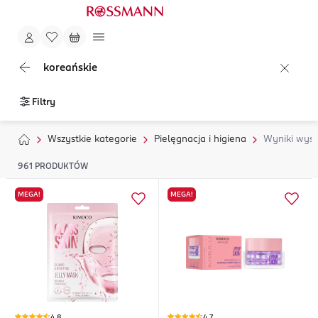
koreańskie
Filtry
Wszystkie kategorie
Pielęgnacja i higiena
Wyniki wysz
961
PRODUKTÓW
MEGA!
MEGA!
4,8
4,7