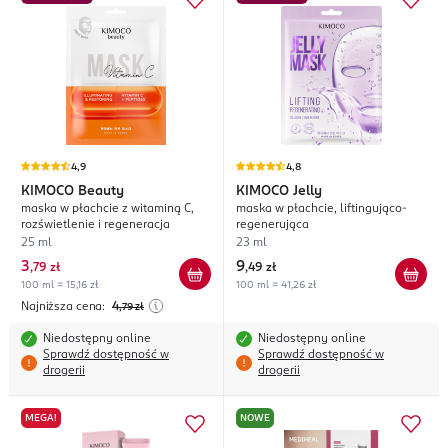
4,9
4,8
KIMOCO
Beauty
KIMOCO
Jelly
maska w płachcie z witaminą C,
maska w płachcie, liftingująco-
rozświetlenie i regeneracja
regenerująca
25 ml
23 ml
3
9
,
79 zł
,
49 zł
100 ml = 15,16 zł
100 ml = 41,26 zł
Najniższa cena:
4
,79
zł
Niedostępny online
Niedostępny online
Sprawdź dostępność w
Sprawdź dostępność w
drogerii
drogerii
MEGA!
NOWE