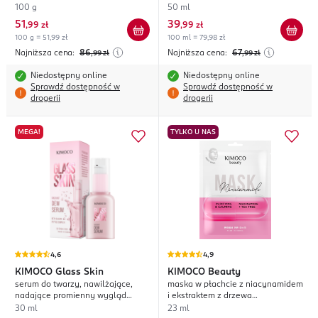
100 g
50 ml
51
39
,
99 zł
,
99 zł
100 g = 51,99 zł
100 ml = 79,98 zł
Najniższa cena:
86
Najniższa cena:
67
,99
zł
,99
zł
Niedostępny online
Niedostępny online
Sprawdź dostępność w
Sprawdź dostępność w
drogerii
drogerii
MEGA!
TYLKO U NAS
4,6
4,9
KIMOCO
Glass Skin
KIMOCO
Beauty
serum do twarzy, nawilżające,
maska w płachcie z niacynamidem
nadające promienny wygląd
i ekstraktem z drzewa
skórze
herbacianego, oczyszczająco-
30 ml
23 ml