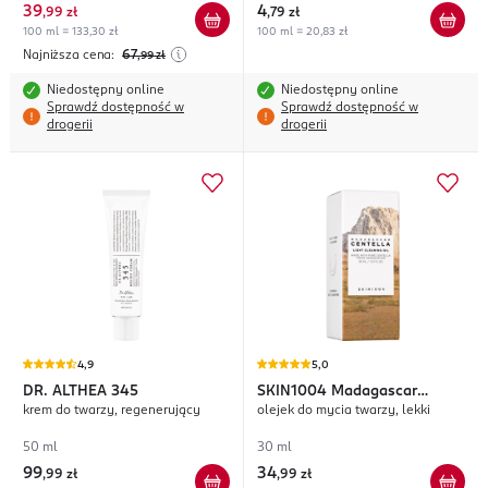
kojąca
39
4
,
99 zł
,
79 zł
100 ml = 133,30 zł
100 ml = 20,83 zł
Najniższa cena:
67
,99
zł
Niedostępny online
Niedostępny online
Sprawdź dostępność w
Sprawdź dostępność w
drogerii
drogerii
4,9
5,0
DR. ALTHEA
345
SKIN1004
Madagascar
krem do twarzy, regenerujący
olejek do mycia twarzy, lekki
Centella
50 ml
30 ml
99
34
,
99 zł
,
99 zł