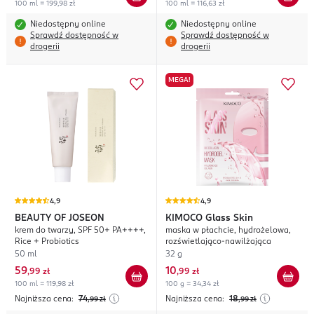
100 ml = 199,98 zł
100 ml = 116,63 zł
Niedostępny online
Niedostępny online
Sprawdź dostępność w
Sprawdź dostępność w
drogerii
drogerii
MEGA!
4,9
4,9
BEAUTY OF JOSEON
KIMOCO
Glass Skin
krem do twarzy, SPF 50+ PA++++,
maska w płachcie, hydrożelowa,
Rice + Probiotics
rozświetlająco-nawilżająca
50 ml
32 g
59
10
,
99 zł
,
99 zł
100 ml = 119,98 zł
100 g = 34,34 zł
Najniższa cena:
74
Najniższa cena:
18
,99
zł
,99
zł