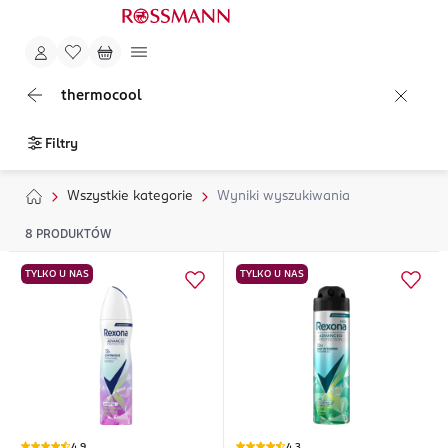
thermocool
Filtry
Wszystkie kategorie
Wyniki wyszukiwania
8
PRODUKTÓW
TYLKO U NAS
TYLKO U NAS
4,9
4,3