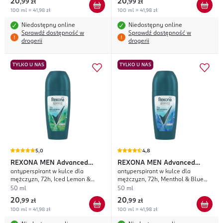
20
20
,
99 zł
,
99 zł
100 ml = 41,98 zł
100 ml = 41,98 zł
Niedostępny online
Niedostępny online
Sprawdź dostępność w
Sprawdź dostępność w
drogerii
drogerii
TYLKO U NAS
TYLKO U NAS
5,0
4,8
REXONA MEN
Advanced
REXONA MEN
Advanced
antyperspirant w kulce dla
antyperspirant w kulce dla
Protection Thermocool
Protection Thermocool
mężczyzn, 72h, Iced Lemon &
mężczyzn, 72h, Menthol & Blue
Sage
Lavender
50 ml
50 ml
20
20
,
99 zł
,
99 zł
100 ml = 41,98 zł
100 ml = 41,98 zł