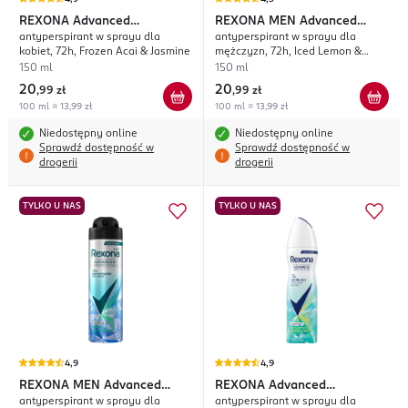
REXONA
Advanced
REXONA MEN
Advanced
antyperspirant w sprayu dla
antyperspirant w sprayu dla
Protection Thermocool
Protection Thermocool
kobiet, 72h, Frozen Acai & Jasmine
mężczyzn, 72h, Iced Lemon &
Sage
150 ml
150 ml
20
20
,
99 zł
,
99 zł
100 ml = 13,99 zł
100 ml = 13,99 zł
Niedostępny online
Niedostępny online
Sprawdź dostępność w
Sprawdź dostępność w
drogerii
drogerii
TYLKO U NAS
TYLKO U NAS
4,9
4,9
REXONA MEN
Advanced
REXONA
Advanced
antyperspirant w sprayu dla
antyperspirant w sprayu dla
Protection Thermocool
Protection Thermocool