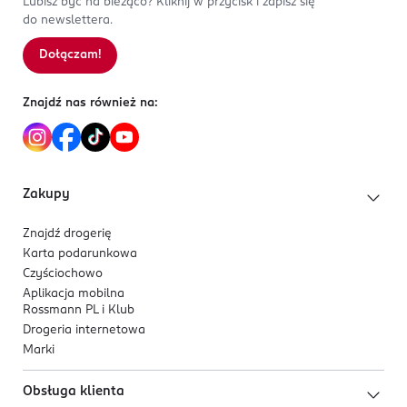
Lubisz być na bieżąco? Kliknij w przycisk i zapisz się
do newslettera.
Dołączam!
Znajdź nas również na:
Zakupy
Znajdź drogerię
Karta podarunkowa
Czyściochowo
Aplikacja mobilna
Rossmann PL i Klub
Drogeria internetowa
Marki
Obsługa klienta