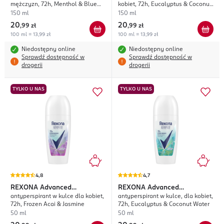
mężczyzn, 72h, Menthol & Blue
kobiet, 72h, Eucalyptus & Coconut
Lavender
Water
150 ml
150 ml
20
20
,
99 zł
,
99 zł
100 ml = 13,99 zł
100 ml = 13,99 zł
Niedostępny online
Niedostępny online
Sprawdź dostępność w
Sprawdź dostępność w
drogerii
drogerii
TYLKO U NAS
TYLKO U NAS
4,8
4,7
REXONA
Advanced
REXONA
Advanced
antyperspirant w kulce dla kobiet,
antyperspirant w kulce, dla kobiet,
Protection Thermocool
Protection Thermocool
72h, Frozen Acai & Jasmine
72h, Eucalyptus & Coconut Water
50 ml
50 ml