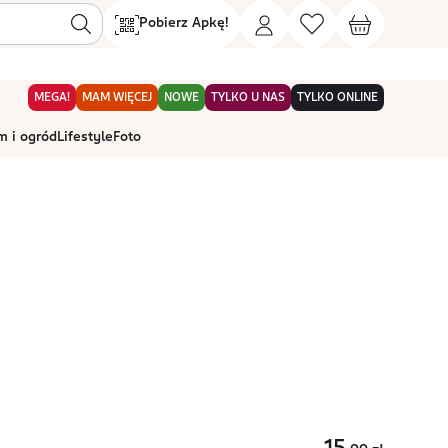
Pobierz Apkę!
MEGA!
MAM WIĘCEJ
NOWE
TYLKO U NAS
TYLKO ONLINE
 i ogród
Lifestyle
Foto