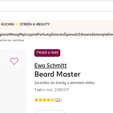
 W KUCHNI
✨ STREFA K-BEAUTY
igiena
Włosy
Mężczyzna
Perfumy
Dziecko
Żywność
Zdrowie
Zwierzęta
Dom
oria do zarostu
TYLKO U NAS
Ewa Schmitt
Beard Master
Szczotka do brody z włosiem dzika
1 szt.
nr kat.
2085517
(
23
)