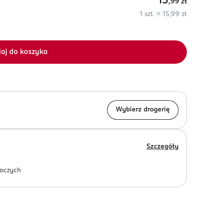
15
,99
zł
1 szt. = 15,99 zł
aj do koszyka
Wybierz drogerię
Szczegóły
oczych