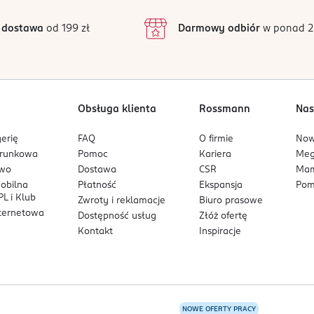
3
23 opinii
podstawie
inie są zweryfikowane zakupem.
2
 dostawa
od 199 zł
Darmowy odbiór
w ponad 2
1
Obsługa klienta
Rossmann
Nas
erię
FAQ
O firmie
No
arunkowa
Pomoc
Kariera
Me
owo
Dostawa
CSR
Mam
mobilna
Płatność
Ekspansja
Pom
L i Klub
Zwroty i reklamacje
Biuro prasowe
nternetowa
Dostępność usług
Złóż ofertę
Kontakt
Inspiracje
NOWE OFERTY PRACY