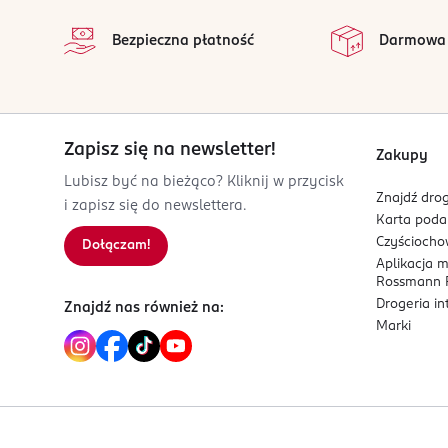
na 
Wszystkie op
Kod EAN
Bezpieczna płatność
Darmowa
5 900939 410930
Zapisz się na newsletter!
Zakupy
Lubisz być na bieżąco? Kliknij w przycisk
Znajdź drog
i zapisz się do newslettera.
Karta pod
Czyścioch
Dołączam!
Aplikacja 
Rossmann P
Drogeria i
Znajdź nas również na:
Marki