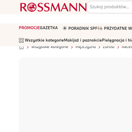
PROMOCJE
GAZETKA
☀️ PORADNIK SPF
🧑🏻‍🍳 PRZYDATNE
Wszystkie kategorie
Makijaż i paznokcie
Pielęgnacja i h
Wszystkie kategorie
Mężczyzna
Zarost
Akces