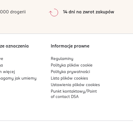
0
%
0
%
000 drogerii
14 dni na zwrot zakupów
0
%
Sortowanie wg
data: od najnowszej
ze oznaczenia
Informacje prawne
we
Regulaminy
ga
Polityka plików
cookie
 więcej
Polityka prywatności
agamy jak umiemy
Lista plików
cookies
Ustawienia plików
cookies
Punkt kontaktowy/
Point
of contact DSA