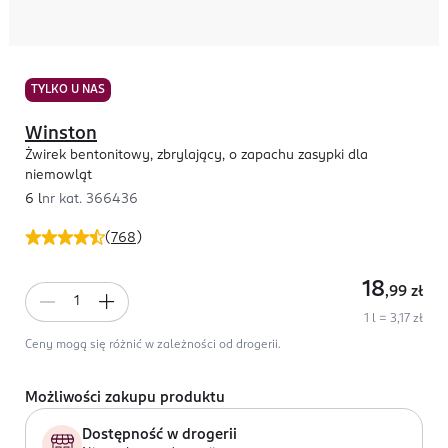
TYLKO U NAS
Winston
Żwirek bentonitowy, zbrylający, o zapachu zasypki dla
niemowląt
6 l
nr kat.
366436
(
768
)
18
,99
zł
1 l = 3,17 zł
Ceny mogą się różnić w zależności od drogerii.
Możliwości zakupu produktu
Dostępność w drogerii