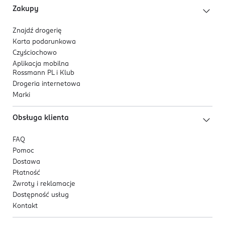
OSTRZEŻENIA DOTYCZĄCE BEZPIECZEŃSTWA
Zakupy
nie dotyczy
Znajdź drogerię
PRODUCENT/PODMIOT ODPOWIEDZIALNY
Karta podarunkowa
Dirk Rossmann GmbH
Czyściochowo
Isernhägener Straße 16
Aplikacja mobilna
Rossmann PL i Klub
30938
Drogeria internetowa
Burgwedel
Marki
product@rossmann.info
48426139700
Obsługa klienta
DE-Niemcy
FAQ
Kod EAN
Pomoc
4 305615 727240
Dostawa
Płatność
Zwroty i reklamacje
Dostępność usług
Kontakt