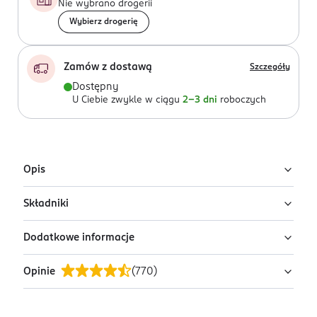
Nie wybrano drogerii
Wybierz drogerię
Zamów z dostawą
Szczegóły
Dostępny
U Ciebie zwykle w ciągu
2-3 dni
roboczych
Opis
Składniki
Winston Żwirek zbrylający ULTRA 6 l, bentonitowy. O
zapachu kaszmiru. Optymalnie pochłania zapachy, po
Dodatkowe informacje
użyciu roztacza lekki i przyjemny zapach. Bardzo
brak danych
chłonny i wydajny. Niski poziom pylenia.
Opinie
(
770
)
PRZYGOTOWANIE I STOSOWANIE
Z doświadczenia wiemy: Aby nieprzyjemne zapachy nie
1. Oczyszczoną kuwetę napełnić Żwirkiem zbrylającym
powstawały, ważne jest używanie w kociej kuwecie
Ultra marki