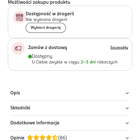
Możliwości zakupu produktu
Dostępność w drogerii
Nie wybrano drogerii
Wybierz drogerię
Zamów z dostawą
Szczegóły
Dostępny
U Ciebie zwykle w ciągu
2-3 dni
roboczych
Opis
Składniki
Carmex - nawilżający balsam do ust:
szybka ulga
Dodatkowe informacje
Ingredients: : PETROLATUM, LANOLIN, CERA ALBA, CETYL
regeneracja i ochrona
ESTERS, THEOBROMA CACAO SEED BUTTER, EUPHORBIA
długotrwały rezultat
Opinie
(
86
)
CERIFERA CERA, ETHYLHEXYL METHOXYCINNAMATE,
PRZYGOTOWANIE I STOSOWANIE