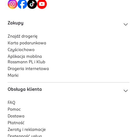
182020880
AI-Anguilla
Zakupy
Kod EAN
0 083078 001254
Znajdź drogerię
Karta podarunkowa
Czyściochowo
Aplikacja mobilna
Rossmann PL i Klub
Drogeria internetowa
Marki
Obsługa klienta
FAQ
Pomoc
Dostawa
Płatność
Zwroty i reklamacje
Dostępność usług